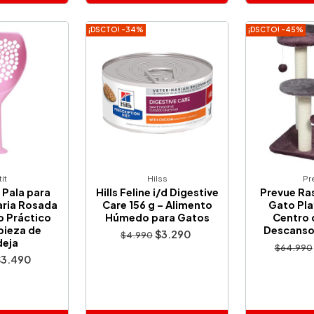
adido
Añadido
A
¡DSCTO! -34%
¡DSCTO! -45%
it
Hilss
Pr
 Pala para
Hills Feline i/d Digestive
Prevue Ra
aria Rosada
Care 156 g – Alimento
Gato Pla
o Práctico
Húmedo para Gatos
Centro 
pieza de
Descanso
$3.290
$4.990
deja
$64.990
$3.490