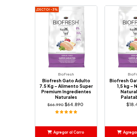
¡DSCTO! -3%
BioFresh
BioF
Biofresh Gato Adulto
Biofresh Ga
7.5 Kg – Alimento Super
1,5 kg – 
Premium Ingredientes
Natural
Naturales
Palatab
$64.890
$18.
$66.990
Agregar al Carro
Agregar