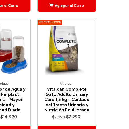
r al Carro
Agregar al Carro
ñadido
Añadido
¡DSCTO! -20%
plast
Vitalcan
r de Agua y
Vitalcan Complete
Ferplast
Gato Adulto Urinary
5 L – Mayor
Care 1,5 kg – Cuidado
idad y
del Tracto Urinario y
ad Diaria
Nutrición Equilibrada
$14.990
$7.990
$9.990