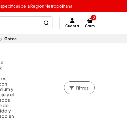
specificas de la Region Metropolitana.
0
Cuenta
Carro
Gatos
de
ía
tes,
 con
Filtros
mium y
je y el
uados
e de
ido y
iado en