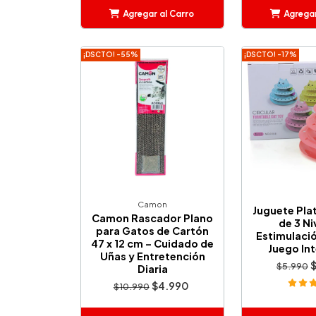
Agregar al Carro
Agregar
Añadido
Añ
¡DSCTO! -55%
¡DSCTO! -17%
Camon
Juguete Plat
Camon Rascador Plano
de 3 Ni
para Gatos de Cartón
Estimulació
47 x 12 cm – Cuidado de
Juego Int
Uñas y Entretención
$5.990
Diaria
$4.990
$10.990