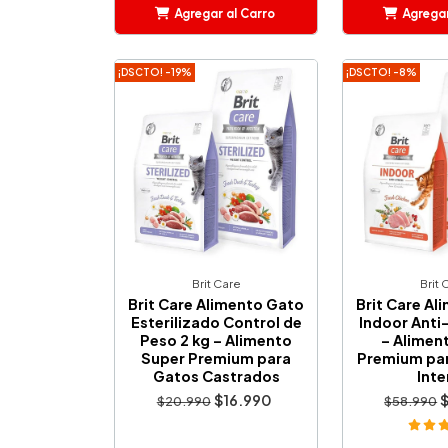
Agregar al Carro
Agregar
Añadido
Añ
¡DSCTO! -19%
¡DSCTO! -8%
Brit Care
Brit 
Brit Care Alimento Gato
Brit Care Al
Esterilizado Control de
Indoor Anti-
Peso 2 kg – Alimento
– Alimen
Super Premium para
Premium pa
Gatos Castrados
Inte
$16.990
$20.990
$58.990