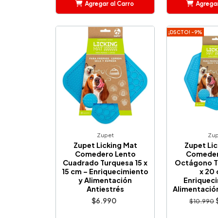
Agregar al Carro
Agregar
Añadido
Añ
¡DSCTO! -9%
Zupet
Zup
Zupet Licking Mat
Zupet Lic
Comedero Lento
Comeder
Cuadrado Turquesa 15 x
Octágono T
15 cm – Enriquecimiento
x 20 
y Alimentación
Enriqueci
Antiestrés
Alimentación
$6.990
$10.990