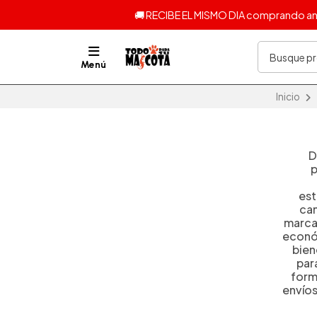
🚚 RECIBE EL MISMO DIA comprando ante
Menú
Inicio
D
p
est
cam
marca
económ
bien
par
form
envíos