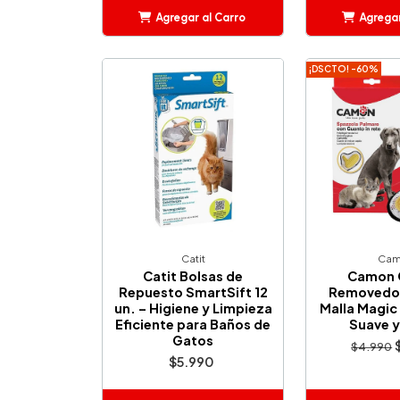
Agregar al Carro
Agregar
Añadido
Añ
¡DSCTO! -60%
Catit
Ca
Catit Bolsas de
Camon 
Repuesto SmartSift 12
Removedor
un. – Higiene y Limpieza
Malla Magic 
Eficiente para Baños de
Suave y
Gatos
$4.990
$5.990