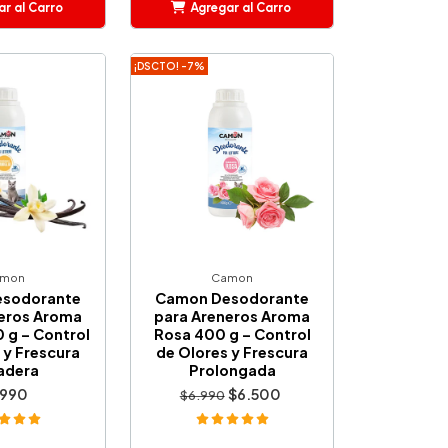
r al Carro
Agregar al Carro
ñadido
Añadido
¡DSCTO! -7%
mon
Camon
sodorante
Camon Desodorante
eros Aroma
para Areneros Aroma
0 g – Control
Rosa 400 g – Control
 y Frescura
de Olores y Frescura
adera
Prolongada
.990
$6.500
$6.990