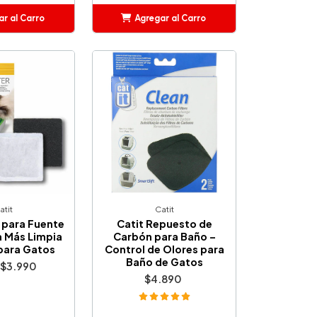
r al Carro
Agregar al Carro
ñadido
Añadido
atit
Catit
o para Fuente
Catit Repuesto de
a Más Limpia
Carbón para Baño –
 para Gatos
Control de Olores para
Baño de Gatos
$3.990
$4.890