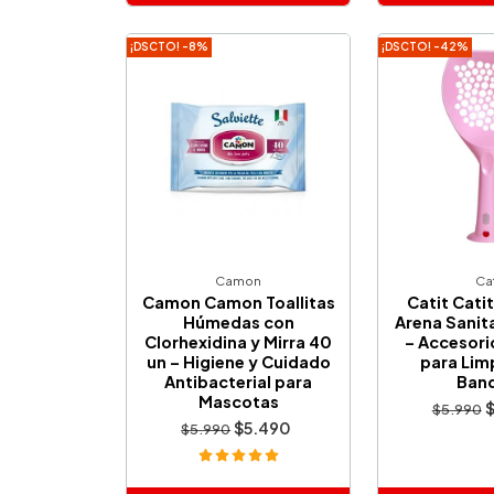
Añadido
Añ
¡DSCTO! -8%
¡DSCTO! -42%
Camon
Cat
Camon Camon Toallitas
Catit Catit
Húmedas con
Arena Sanit
Clorhexidina y Mirra 40
– Accesori
un – Higiene y Cuidado
para Lim
Antibacterial para
Ban
Mascotas
$5.990
$5.490
$5.990