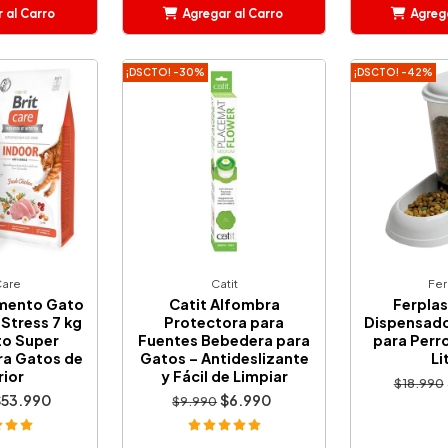
 al Carro
Agregar al Carro
Agrega
adido
Añadido
A
¡DSCTO! -30%
¡DSCTO! -42%
Care
Catit
Fer
imento Gato
Catit Alfombra
Ferpla
Stress 7 kg
Protectora para
Dispensado
to Super
Fuentes Bebedera para
para Perr
ra Gatos de
Gatos – Antideslizante
Li
rior
y Fácil de Limpiar
$18.990
$53.990
$6.990
$9.990