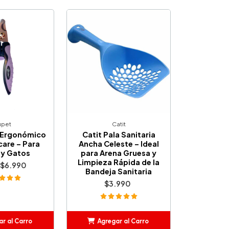
upet
Catit
 Ergonómico
Catit Pala Sanitaria
care – Para
Ancha Celeste – Ideal
 y Gatos
para Arena Gruesa y
Limpieza Rápida de la
$6.990
Bandeja Sanitaria
$3.990
r al Carro
Agregar al Carro