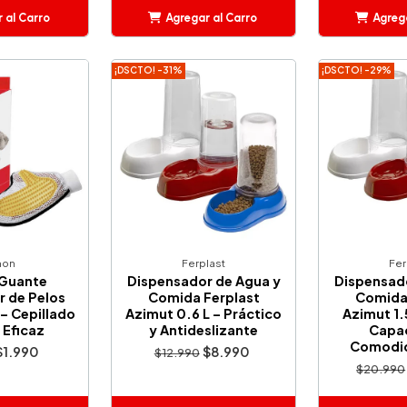
 al Carro
Agregar al Carro
Agrega
adido
Añadido
A
¡DSCTO! -31%
¡DSCTO! -29%
mon
Ferplast
Fer
Guante
Dispensador de Agua y
Dispensado
 de Pelos
Comida Ferplast
Comida 
– Cepillado
Azimut 0.6 L – Práctico
Azimut 1.
 Eficaz
y Antideslizante
Capac
Comodid
$1.990
$8.990
$12.990
$20.990