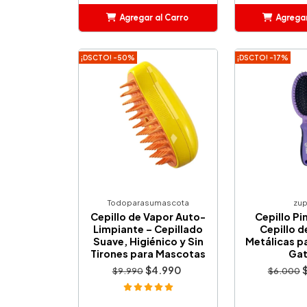
Agregar al Carro
Agregar
Añadido
Añ
¡DSCTO! -50%
¡DSCTO! -17%
Todoparasumascota
zup
Cepillo de Vapor Auto-
Cepillo Pi
Limpiante – Cepillado
Cepillo d
Suave, Higiénico y Sin
Metálicas pa
Tirones para Mascotas
Ga
$4.990
$9.990
$6.000