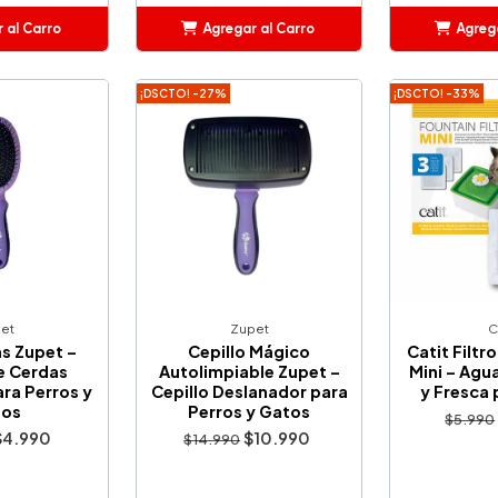
 al Carro
Agregar al Carro
Agrega
adido
Añadido
A
¡DSCTO! -27%
¡DSCTO! -33%
et
Zupet
C
ns Zupet –
Cepillo Mágico
Catit Filtr
e Cerdas
Autolimpiable Zupet –
Mini – Agu
ra Perros y
Cepillo Deslanador para
y Fresca
tos
Perros y Gatos
$5.990
$4.990
$10.990
$14.990