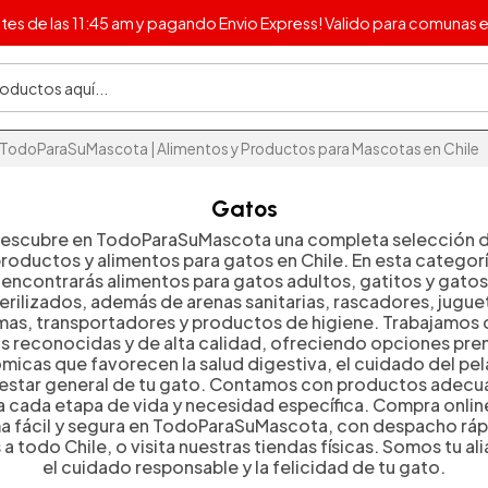
s de las 11:45 am y pagando Envio Express! Valido para comunas e
TodoParaSuMascota | Alimentos y Productos para Mascotas en Chile
Gatos
escubre en TodoParaSuMascota una completa selección 
roductos y alimentos para gatos en Chile. En esta categor
encontrarás alimentos para gatos adultos, gatitos y gatos
erilizados, además de arenas sanitarias, rascadores, jugue
as, transportadores y productos de higiene. Trabajamos
s reconocidas y de alta calidad, ofreciendo opciones pre
icas que favorecen la salud digestiva, el cuidado del pela
estar general de tu gato. Contamos con productos adec
a cada etapa de vida y necesidad específica. Compra onlin
a fácil y segura en TodoParaSuMascota, con despacho ráp
 a todo Chile, o visita nuestras tiendas físicas. Somos tu al
el cuidado responsable y la felicidad de tu gato.