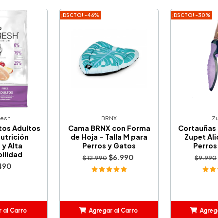
¡DSCTO! -46%
¡DSCTO! -30%
resh
BRNX
Z
tos Adultos
Cama BRNX con Forma
Cortauñas
Nutrición
de Hoja – Talla M para
Zupet Ali
 y Alta
Perros y Gatos
Perros
ilidad
$6.990
$12.990
$9.990
490
 al Carro
Agregar al Carro
Agrega