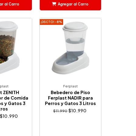
r al Carro
Agregar al Carro
ñadido
Añadido
¡DSCTO! -8%
plast
Ferplast
st ZENITH
Bebedero de Piso
r de Comida
Ferplast NADIR para
os y Gatos 3
Perros y Gatos 3 Litros
tros
$10.990
$11.990
$10.990