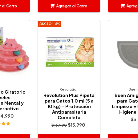
 al Carro
Agregar al Carro
Agrega
adido
Añadido
A
¡DSCTO! -6%
Revolution
Buen
o Giratorio
Revolution Plus Pipeta
Buen Amig
veles –
para Gatos 1,0 ml (5 a
para Gato
n Mental y
10 kg) – Protección
Limpieza E
eractivo
Antiparasitaria
Higiene
$4.990
Completa
$3
$15.990
$16.990