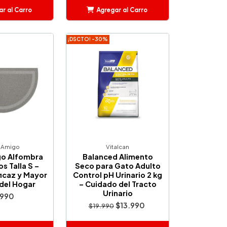
r al Carro
Agregar al Carro
ñadido
Añadido
¡DSCTO! -30%
 Amigo
Vitalcan
o Alfombra
Balanced Alimento
s Talla S –
Seco para Gato Adulto
ficaz y Mayor
Control pH Urinario 2 kg
 del Hogar
– Cuidado del Tracto
Urinario
.990
$13.990
$19.990