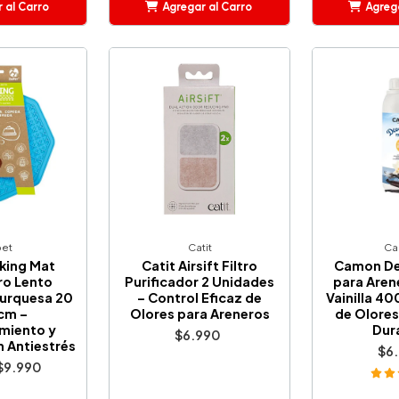
 al Carro
Agregar al Carro
Agrega
adido
Añadido
A
et
Catit
Ca
king Mat
Catit Airsift Filtro
Camon De
o Lento
Purificador 2 Unidades
para Aren
urquesa 20
– Control Eficaz de
Vainilla 40
cm –
Olores para Areneros
de Olores
miento y
Dur
$6.990
 Antiestrés
$6
$9.990