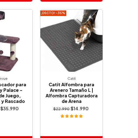
ñadido
Añadido
¡DSCTO! -35%
evue
Catit
scador para
Catit Alfombra para
y Palace –
Arenero Tamaño L |
de Juego,
Alfombra Capturadora
 y Rascado
de Arena
$35.990
$14.990
$22.990