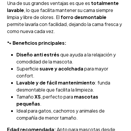
Una de sus grandes ventajas es que es
totalmente
lavable
, lo que facilita mantener su cama siempre
limpia y libre de olores. El
forro desmontable
permite lavarla con facilidad, dejando la cama fresca y
como nueva cada vez.
🐾
Beneficios principales:
Diseño anti estrés
que ayuda a la relajación y
comodidad de la mascota.
Superficie
suave y acolchada
para mayor
confort.
Lavable y de fácil mantenimiento
: funda
desmontable que facilita la limpieza.
Tamaño
XS
, perfecto para
mascotas
pequeñas
.
Ideal para gatos, cachorros y animales de
compañía de menor tamaño.
Edad recomendada:
Apto para mascotas desde