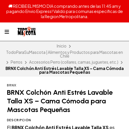
🚚 RECIBE EL MISMO DIA comprando antes de las 11:45 am y
pagando Envio Express! Valido para comunas especificas de
la Region Metropolitana.
Inicio
TodoParaSuMascota | Alimentos y Productos para Mascotas en
Chile
Perros
Accesorios Perro (collares, camas, juguetes, etc.)
BRNX Colchón Anti Estrés Lavable Talla XS – Cama Cómoda
para Mascotas Pequeñas
BRNX
BRNX Colchón Anti Estrés Lavable
Talla XS – Cama Cómoda para
Mascotas Pequeñas
DESCRIPCIÓN
El
BRNX Colchón Anti Estrés Lavable Talla XS
es