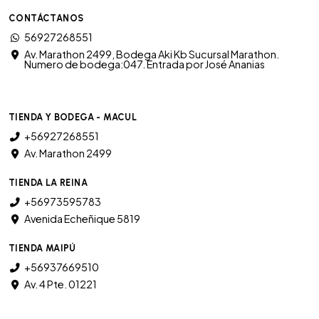
CONTÁCTANOS
56927268551
Av. Marathon 2499, Bodega Aki Kb Sucursal Marathon.
Numero de bodega:047. Entrada por José Ananias
TIENDA Y BODEGA - MACUL
+56927268551
Av. Marathon 2499
TIENDA LA REINA
+56973595783
Avenida Echeñique 5819
TIENDA MAIPÚ
+56937669510
Av. 4 Pte. 01221