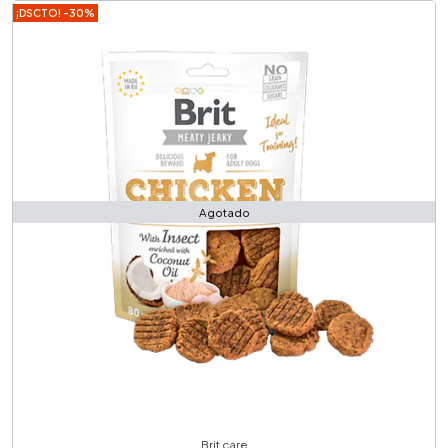
¡DSCTO! -30%
Agotado
Brit care