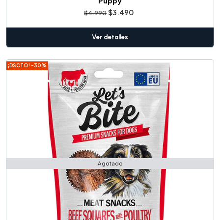
Puppy
$3.490
$4.990
Ver detalles
¡DSCTO! -30%
Agotado