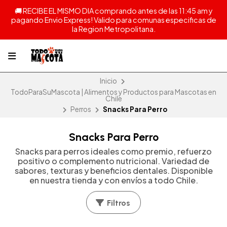
🚚 RECIBE EL MISMO DIA comprando antes de las 11:45 am y
pagando Envio Express! Valido para comunas especificas de
la Region Metropolitana.
Inicio
TodoParaSuMascota | Alimentos y Productos para Mascotas en
Chile
Perros
Snacks Para Perro
Snacks Para Perro
Snacks para perros ideales como premio, refuerzo
positivo o complemento nutricional. Variedad de
sabores, texturas y beneficios dentales. Disponible
en nuestra tienda y con envíos a todo Chile.
Filtros