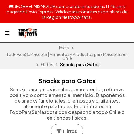
🚚 RECIBE EL MISMO DIA comprando antes de las 11:45 am y
pagando Envio Express! Valido para comunas especificas de
la Region Metropolitana.
Inicio
TodoParaSuMascota | Alimentos y Productos para Mascotas en
Chile
Gatos
Snacks para Gatos
Snacks para Gatos
Snacks para gatos ideales como premio, refuerzo
positivo o complemento alimenticio. Disponemos
de snacks funcionales, cremosos y crujientes,
altamente palatables. Encuéntralos en
TodoParaSuMascota con despacho a todo Chile o
en tiendas físicas.
Filtros