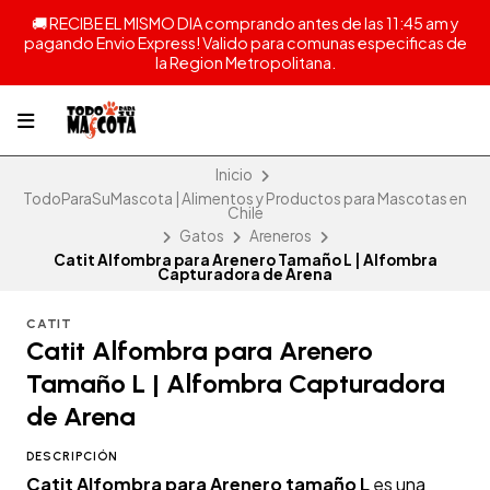
🚚 RECIBE EL MISMO DIA comprando antes de las 11:45 am y
pagando Envio Express! Valido para comunas especificas de
la Region Metropolitana.
Inicio
TodoParaSuMascota | Alimentos y Productos para Mascotas en
Chile
Gatos
Areneros
Catit Alfombra para Arenero Tamaño L | Alfombra
Capturadora de Arena
CATIT
Catit Alfombra para Arenero
Tamaño L | Alfombra Capturadora
de Arena
DESCRIPCIÓN
Catit Alfombra para Arenero tamaño L
es una