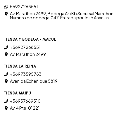
56927268551
Av. Marathon 2499, Bodega Aki Kb Sucursal Marathon.
Numero de bodega:047. Entrada por José Ananias
TIENDA Y BODEGA - MACUL
+56927268551
Av. Marathon 2499
TIENDA LA REINA
+56973595783
Avenida Echeñique 5819
TIENDA MAIPÚ
+56937669510
Av. 4 Pte. 01221