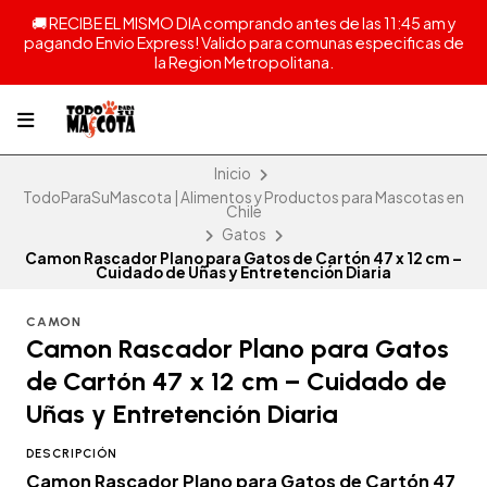
🚚 RECIBE EL MISMO DIA comprando antes de las 11:45 am y
pagando Envio Express! Valido para comunas especificas de
la Region Metropolitana.
Inicio
TodoParaSuMascota | Alimentos y Productos para Mascotas en
Chile
Gatos
Camon Rascador Plano para Gatos de Cartón 47 x 12 cm –
Cuidado de Uñas y Entretención Diaria
CAMON
Camon Rascador Plano para Gatos
de Cartón 47 x 12 cm – Cuidado de
Uñas y Entretención Diaria
DESCRIPCIÓN
Camon Rascador Plano para Gatos de Cartón 47