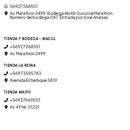
56927268551
Av. Marathon 2499, Bodega Aki Kb Sucursal Marathon.
Numero de bodega:047. Entrada por José Ananias
TIENDA Y BODEGA - MACUL
+56927268551
Av. Marathon 2499
TIENDA LA REINA
+56973595783
Avenida Echeñique 5819
TIENDA MAIPÚ
+56937669510
Av. 4 Pte. 01221