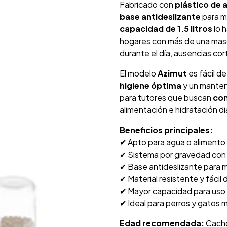
Fabricado con
plástico de a
base antideslizante
para m
capacidad de 1.5 litros
lo 
hogares con más de una mas
durante el día, ausencias co
El modelo
Azimut
es fácil d
higiene óptima
y un manten
para tutores que buscan
com
alimentación e hidratación dia
Beneficios principales:
✔ Apto para agua o alimento
✔ Sistema por gravedad con
✔ Base antideslizante para m
✔ Material resistente y fácil d
✔ Mayor capacidad para uso
✔ Ideal para perros y gatos
Edad recomendada:
Cacho