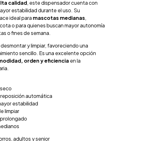
lta calidad
, este dispensador cuenta con
ayor estabilidad durante el uso. Su
hace ideal para
mascotas medianas
,
cota o para quienes buscan mayor autonomía
rtas o fines de semana.
e desmontar y limpiar, favoreciendo una
imiento sencillo. Es una excelente opción
odidad, orden y eficiencia
en la
ria.
 seco
 reposición automática
ayor estabilidad
e limpiar
 prolongado
 medianos
rros, adultos y senior