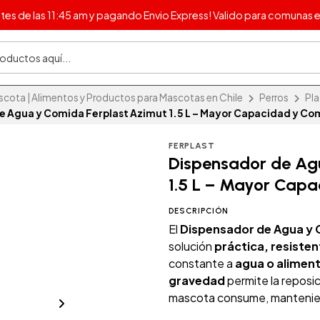
s de las 11:45 am y pagando Envio Express! Valido para comunas e
ota | Alimentos y Productos para Mascotas en Chile
Perros
Pla
e Agua y Comida Ferplast Azimut 1.5 L – Mayor Capacidad y Co
FERPLAST
Dispensador de Ag
1.5 L – Mayor Cap
DESCRIPCIÓN
El
Dispensador de Agua y C
solución
práctica, resisten
constante a
agua o alimen
gravedad
permite la reposi
mascota consume, mantenien