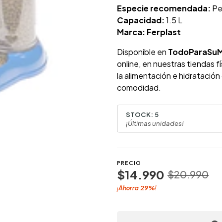
Especie recomendada:
Pe
Capacidad:
1.5 L
Marca:
Ferplast
Disponible en
TodoParaSu
online, en nuestras tiendas f
la alimentación e hidratació
comodidad.
STOCK:
5
¡Últimas unidades!
PRECIO
$14.990
$20.990
29%
¡Ahorra
!