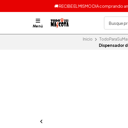
🚚 RECIBE EL MISMO DIA comprando ante
Menú
Inicio
TodoParaSuMasc
Dispensador d