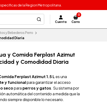
specificas de la Region Metropolitana.
0
Cuenta
Carro
tos y Bebederos Perro
modidad Diaria
ua y Comida Ferplast Azimut
acidad y Comodidad Diaria
omida Ferplast Azimut 1.5 L
es una
te y funcional
para garantizar el acceso
to seco
para
perros y gatos
. Su sistema por
ción automática del contenido a medida que la
do siempre disponible lo necesario.