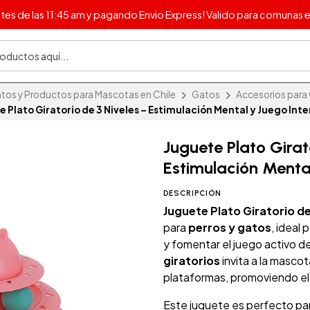
s de las 11:45 am y pagando Envio Express! Valido para comunas e
os y Productos para Mascotas en Chile
Gatos
Accesorios para 
 Plato Giratorio de 3 Niveles – Estimulación Mental y Juego Int
Juguete Plato Girat
Estimulación Mental
DESCRIPCIÓN
Juguete Plato Giratorio de
para
perros y gatos
, ideal 
y fomentar el juego activo d
giratorios
invita a la mascot
plataformas, promoviendo el 
Este juguete es perfecto pa