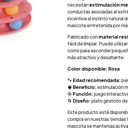
necesitan
estimulación men
conductas asociadas al estré
incentiva el instinto natural
mascota entretenida por má
Fabricado con
material res
fácil de limpiar. Puede utili
como para esconder pequeño
más atractivo y desafiante.
Color disponible: Rosa
🐾
Edad recomendada:
per
🧠
Beneficio:
estimulación m
🎯
Función:
juego interactiv
🌀
Diseño:
plato giratorio de
Este producto está disponib
compra en nuestras tiendas f
mascota se mantenga activa