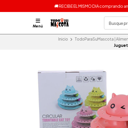
🚚 RECIBE EL MISMO DIA comprando ante
Menú
Inicio
TodoParaSuMascota | Aliment
Juguete