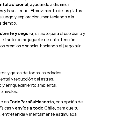
tal adicional
, ayudando a disminuir
s y la ansiedad. El movimiento de los platos
 de juego y exploración, manteniendo a la
s tiempo.
istente y seguro
, es apto para el uso diario y
zarse tanto como juguete de entretención
s premios o snacks, haciendo el juego aún
ros y gatos de todas las edades.
ental y reducción del estrés.
o y enriquecimiento ambiental.
 3 niveles.
le en
TodoParaSuMascota
, con opción de
ísicas y
envíos a todo Chile
, para que tu
, entretenida y mentalmente estimulada