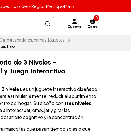
specificas de la Region Metropolitana.
0
Cuenta
Carro
Gato (rascadores, camas, juguetes)
eractivo
orio de 3 Niveles –
 y Juego Interactivo
 3 Niveles
es un juguete interactivo diseñado
para estimular la mente, reducir el aburrimiento
entro del hogar. Su diseño con
tres niveles
a a interactuar, empujar y girar las
desarrollo cognitivo y la concentración.
ra mascotas que pasan tiempo solas o que