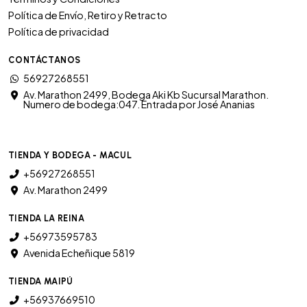
Política de Envío, Retiro y Retracto
Política de privacidad
CONTÁCTANOS
56927268551
Av. Marathon 2499, Bodega Aki Kb Sucursal Marathon.
Numero de bodega:047. Entrada por José Ananias
TIENDA Y BODEGA - MACUL
+56927268551
Av. Marathon 2499
TIENDA LA REINA
+56973595783
Avenida Echeñique 5819
TIENDA MAIPÚ
+56937669510