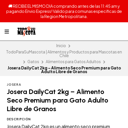
🚚 RECIBE EL MISMO DIA comprando antes de las 11:45 am y
pagando Envio Express! Valido para comunas especificas de
la Region Metropolitana.
Inicio
TodoParaSuMascota | Alimentos y Productos para Mascotas en
Chile
Gatos
Alimentos para Gatos Adultos
Josera DailyCat 2kg – Alimento Seco Premium para Gato
Adulto Libre de Granos
JOSERA
Josera DailyCat 2kg – Alimento
Seco Premium para Gato Adulto
Libre de Granos
DESCRIPCIÓN
Josera DailyCat 2kg es un alimento seco premium