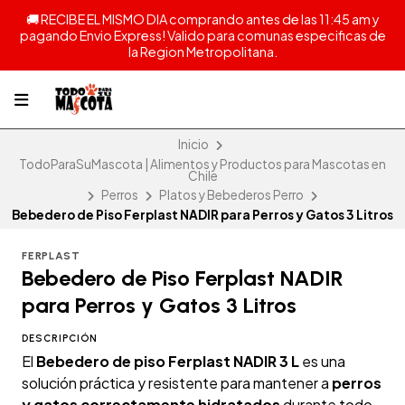
🚚 RECIBE EL MISMO DIA comprando antes de las 11:45 am y
pagando Envio Express! Valido para comunas especificas de
la Region Metropolitana.
Inicio
TodoParaSuMascota | Alimentos y Productos para Mascotas en
Chile
Perros
Platos y Bebederos Perro
Bebedero de Piso Ferplast NADIR para Perros y Gatos 3 Litros
FERPLAST
Bebedero de Piso Ferplast NADIR
para Perros y Gatos 3 Litros
DESCRIPCIÓN
El
Bebedero de piso Ferplast NADIR 3 L
es una
solución práctica y resistente para mantener a
perros
y gatos correctamente hidratados
durante todo