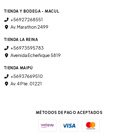
TIENDA Y BODEGA - MACUL
+56927268551
Av. Marathon 2499
TIENDA LA REINA
+56973595783
Avenida Echeñique 5819
TIENDA MAIPÚ
+56937669510
Av. 4 Pte. 01221
MÉTODOS DE PAGO ACEPTADOS