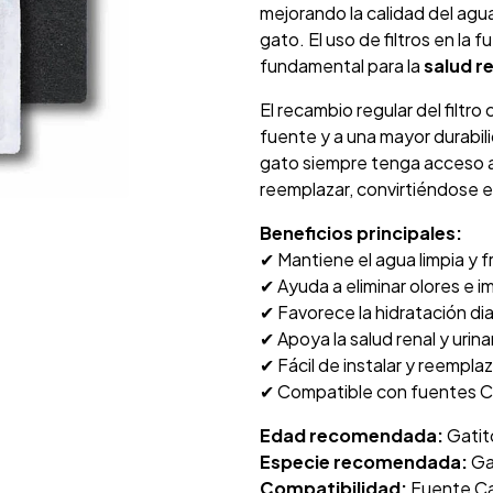
mejorando la calidad del agu
gato. El uso de filtros en la
fundamental para la
salud re
El recambio regular del filtr
fuente y a una mayor durabil
gato siempre tenga acceso a a
reemplazar, convirtiéndose en
Beneficios principales:
✔ Mantiene el agua limpia y 
✔ Ayuda a eliminar olores e 
✔ Favorece la hidratación dia
✔ Apoya la salud renal y urina
✔ Fácil de instalar y reemplaz
✔ Compatible con fuentes Ca
Edad recomendada:
Gatito
Especie recomendada:
Ga
Compatibilidad:
Fuente Cat