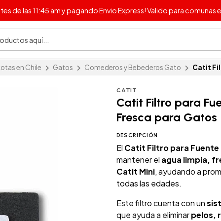
s de las 11:45 am y pagando Envio Express! Valido para comunas e
otas en Chile
Gatos
Comederos y Bebederos Gato
Catit Fi
CATIT
Catit Filtro para F
Fresca para Gatos
DESCRIPCIÓN
El
Catit Filtro para Fuente 
mantener el
agua limpia, fr
Catit Mini
, ayudando a prom
todas las edades.
Este filtro cuenta con un
sis
que ayuda a eliminar
pelos, 