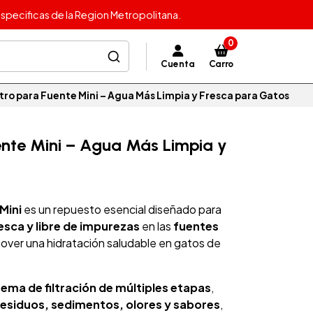
specificas de la Region Metropolitana.
0
Cuenta
Carro
ltro para Fuente Mini – Agua Más Limpia y Fresca para Gatos
uente Mini – Agua Más Limpia y
Mini
es un repuesto esencial diseñado para
esca y libre de impurezas
en las
fuentes
over una hidratación saludable en gatos de
tema de filtración de múltiples etapas
,
residuos, sedimentos, olores y sabores
,