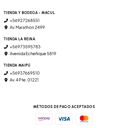
TIENDA Y BODEGA - MACUL
+56927268551
Av. Marathon 2499
TIENDA LA REINA
+56973595783
Avenida Echeñique 5819
TIENDA MAIPÚ
+56937669510
Av. 4 Pte. 01221
MÉTODOS DE PAGO ACEPTADOS