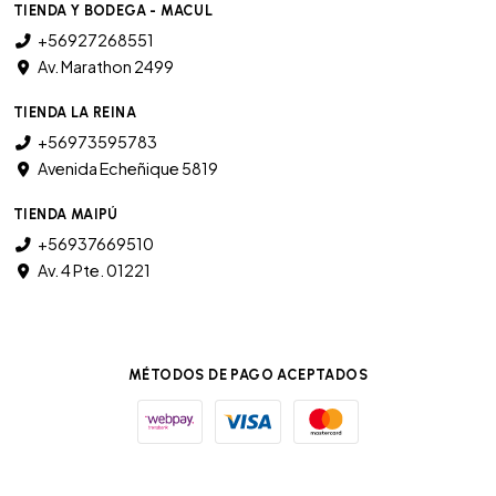
TIENDA Y BODEGA - MACUL
+56927268551
Av. Marathon 2499
TIENDA LA REINA
+56973595783
Avenida Echeñique 5819
TIENDA MAIPÚ
+56937669510
Av. 4 Pte. 01221
MÉTODOS DE PAGO ACEPTADOS