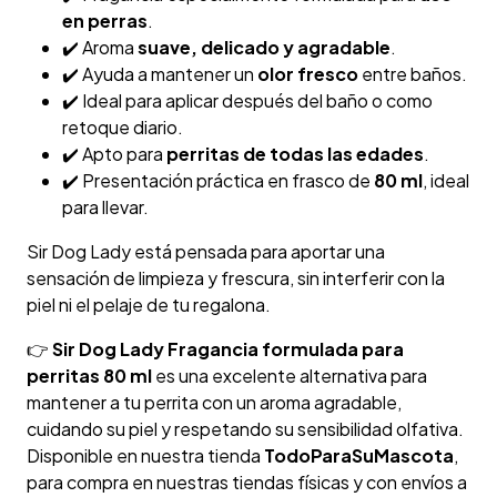
en perras
.
✔️ Aroma
suave, delicado y agradable
.
✔️ Ayuda a mantener un
olor fresco
entre baños.
✔️ Ideal para aplicar después del baño o como
retoque diario.
✔️ Apto para
perritas de todas las edades
.
✔️ Presentación práctica en frasco de
80 ml
, ideal
para llevar.
Sir Dog Lady está pensada para aportar una
sensación de limpieza y frescura, sin interferir con la
piel ni el pelaje de tu regalona.
👉
Sir Dog Lady Fragancia formulada para
perritas 80 ml
es una excelente alternativa para
mantener a tu perrita con un aroma agradable,
cuidando su piel y respetando su sensibilidad olfativa.
Disponible en nuestra tienda
TodoParaSuMascota
,
para compra en nuestras tiendas físicas y con envíos a