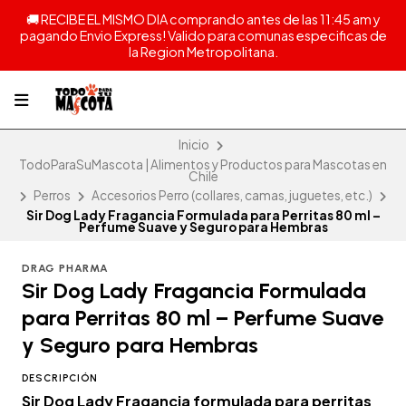
🚚 RECIBE EL MISMO DIA comprando antes de las 11:45 am y
pagando Envio Express! Valido para comunas especificas de
la Region Metropolitana.
Inicio
TodoParaSuMascota | Alimentos y Productos para Mascotas en
Chile
Perros
Accesorios Perro (collares, camas, juguetes, etc.)
Sir Dog Lady Fragancia Formulada para Perritas 80 ml –
Perfume Suave y Seguro para Hembras
DRAG PHARMA
Sir Dog Lady Fragancia Formulada
para Perritas 80 ml – Perfume Suave
y Seguro para Hembras
DESCRIPCIÓN
Sir Dog Lady Fragancia formulada para perritas