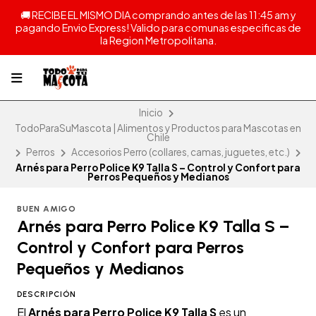
🚚 RECIBE EL MISMO DIA comprando antes de las 11:45 am y
pagando Envio Express! Valido para comunas especificas de
la Region Metropolitana.
Inicio
TodoParaSuMascota | Alimentos y Productos para Mascotas en
Chile
Perros
Accesorios Perro (collares, camas, juguetes, etc.)
Arnés para Perro Police K9 Talla S – Control y Confort para
Perros Pequeños y Medianos
BUEN AMIGO
Arnés para Perro Police K9 Talla S –
Control y Confort para Perros
Pequeños y Medianos
DESCRIPCIÓN
El
Arnés para Perro Police K9 Talla S
es un