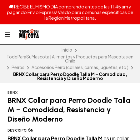
🚚 RECIBE EL MISMO DIA comprando antes de las 11:45 am y
pagando Envio Express! Valido para comunas especificas de
la Region Metropolitana.
Inicio
TodoParaSuMascota | Alimentos y Productos para Mascotas en
Chile
Perros
Accesorios Perro (collares, camas, juguetes, etc.)
BRNX Collar para Perro Doodle Talla M – Comodidad,
Resistencia y Diseño Moderno
BRNX
BRNX Collar para Perro Doodle Talla
M – Comodidad, Resistencia y
Diseño Moderno
DESCRIPCIÓN
BRNX Collar para Perro Doodle Talla M
es un collar