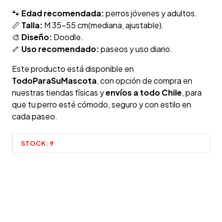
🐾
Edad recomendada:
perros jóvenes y adultos.
📏
Talla:
M 35-55 cm(mediana, ajustable).
🎨
Diseño:
Doodle.
🦴
Uso recomendado:
paseos y uso diario.
Este producto está disponible en
TodoParaSuMascota
, con opción de compra en
nuestras tiendas físicas y
envíos a todo Chile
, para
que tu perro esté cómodo, seguro y con estilo en
cada paseo.
STOCK:
9