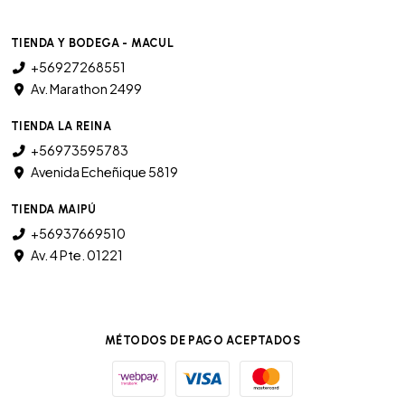
TIENDA Y BODEGA - MACUL
+56927268551
Av. Marathon 2499
TIENDA LA REINA
+56973595783
Avenida Echeñique 5819
TIENDA MAIPÚ
+56937669510
Av. 4 Pte. 01221
MÉTODOS DE PAGO ACEPTADOS