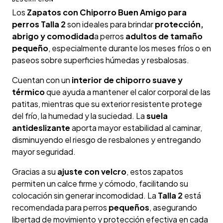
Los
Zapatos con Chiporro Buen Amigo para
perros Talla 2
son ideales para brindar
protección,
abrigo y comodidad
a perros
adultos de tamaño
pequeño
, especialmente durante los meses fríos o en
paseos sobre superficies húmedas y resbalosas.
Cuentan con un
interior de chiporro suave y
térmico
que ayuda a mantener el calor corporal de las
patitas, mientras que su exterior resistente protege
del frío, la humedad y la suciedad. La
suela
antideslizante
aporta mayor estabilidad al caminar,
disminuyendo el riesgo de resbalones y entregando
mayor seguridad.
Gracias a su
ajuste con velcro
, estos zapatos
permiten un calce firme y cómodo, facilitando su
colocación sin generar incomodidad. La
Talla 2
está
recomendada para perros
pequeños
, asegurando
libertad de movimiento y protección efectiva en cada