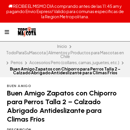
🚚 RECIBE EL MISMO DIA comprando antes de las 11:45 am y
pagando Envio Express! Valido para comunas especificas de
la Region Metropolitana.
Inicio
TodoParaSuMascota | Alimentos y Productos para Mascotas en
Chile
Perros
Accesorios Perro (collares, camas, juguetes, etc.)
Buen Amigo Zapatos con Chiporro para Perros Talla 2 –
Calzado Abrigado Antideslizante para Climas Fríos
BUEN AMIGO
Buen Amigo Zapatos con Chiporro
para Perros Talla 2 – Calzado
Abrigado Antideslizante para
Climas Fríos
DESCRIPCIÓN