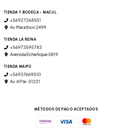
TIENDA Y BODEGA - MACUL
+56927268551
Av. Marathon 2499
TIENDA LA REINA
+56973595783
Avenida Echeñique 5819
TIENDA MAIPÚ
+56937669510
Av. 4 Pte. 01221
MÉTODOS DE PAGO ACEPTADOS