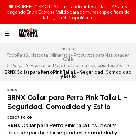
🚚 RECIBE EL MISMO DIA comprando antes de las 11:45 am y
pagando Envio Express! Valido para comunas especificas de
la Region Metropolitana.
Inicio
TodoParaSuMascota | Alimentos y Productos para Mascotas en
Chile
Perros
Accesorios Perro (collares, camas, juguetes, etc.)
BRNX Collar para Perro Pink Talla L – Seguridad, Comodidad
y Estilo
BRNX
BRNX Collar para Perro Pink Talla L –
Seguridad, Comodidad y Estilo
DESCRIPCIÓN
BRNX Collar para Perro Pink Talla L
es un collar
diseñado para brindar
seguridad, comodidad y