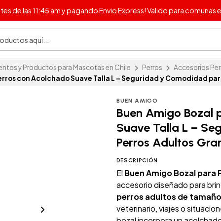
s de las 11:45 am y pagando Envio Express! Valido para comunas e
ntos y Productos para Mascotas en Chile
Perros
Accesorios Perr
erros con Acolchado Suave Talla L – Seguridad y Comodidad par
BUEN AMIGO
Buen Amigo Bozal 
Suave Talla L – S
Perros Adultos Gra
DESCRIPCIÓN
El
Buen Amigo Bozal para P
accesorio diseñado para brin
perros adultos de tamañ
veterinario, viajes o situaci
bozal incorpora un acolchado