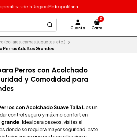
specificas de la Region Metropolitana.
0
Cuenta
Carro
o (collares, camas, juguetes, etc.)
a Perros Adultos Grandes
para Perros con Acolchado
eguridad y Comodidad para
ndes
erros con Acolchado Suave Talla L
es un
dar control seguro y máximo confort en
o grande
. Ideal para paseos, visitas al
ones donde se requiera mayor seguridad, este
 interior suave que protege el hocico y