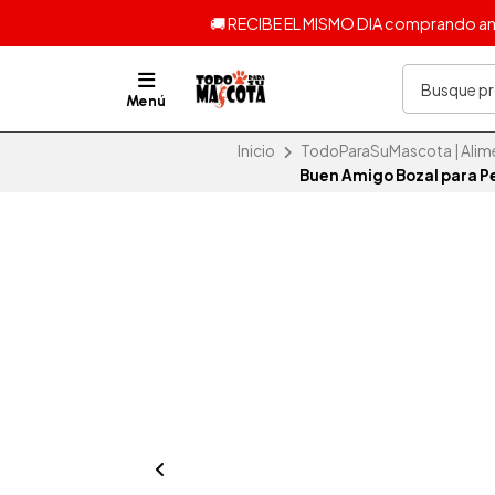
🚚 RECIBE EL MISMO DIA comprando ante
Menú
Inicio
TodoParaSuMascota | Alime
Buen Amigo Bozal para P