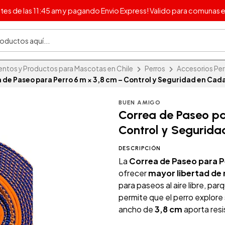
s de las 11:45 am y pagando Envio Express! Valido para comunas e
ntos y Productos para Mascotas en Chile
Perros
Accesorios Perr
 de Paseo para Perro 6 m × 3,8 cm – Control y Seguridad en Cad
BUEN AMIGO
Correa de Paseo pa
Control y Segurid
DESCRIPCIÓN
La
Correa de Paseo para P
ofrecer
mayor libertad de 
para paseos al aire libre, pa
permite que el perro explore
ancho de
3,8 cm
aporta resi