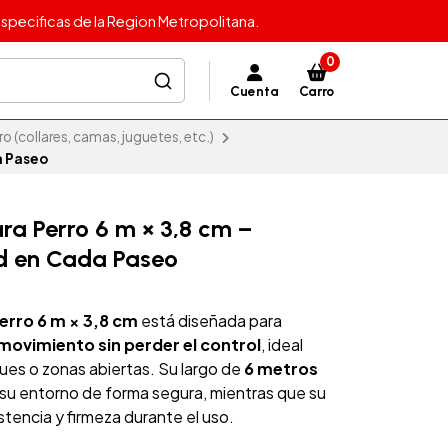
specificas de la Region Metropolitana.
0
Cuenta
Carro
o (collares, camas, juguetes, etc.)
a Paseo
ra Perro 6 m × 3,8 cm –
ad en Cada Paseo
erro 6 m × 3,8 cm
está diseñada para
movimiento sin perder el control
, ideal
rques o zonas abiertas. Su largo de
6 metros
 su entorno de forma segura, mientras que su
stencia y firmeza durante el uso.