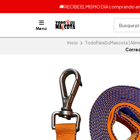
🚚 RECIBE EL MISMO DIA comprando ante
Menú
Inicio
TodoParaSuMascota | Alime
Correa