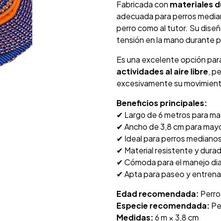
Fabricada con
materiales d
adecuada para perros median
perro como al tutor. Su diseñ
tensión en la mano durante 
Es una excelente opción par
actividades al aire libre
, p
excesivamente su movimient
Beneficios principales:
✔ Largo de 6 metros para ma
✔ Ancho de 3,8 cm para mayo
✔ Ideal para perros mediano
✔ Material resistente y dura
✔ Cómoda para el manejo dia
✔ Apta para paseo y entren
Edad recomendada:
Perros
Especie recomendada:
Pe
Medidas:
6 m × 3,8 cm