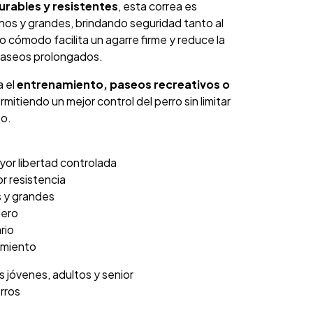
urables y resistentes
, esta correa es
os y grandes, brindando seguridad tanto al
o cómodo facilita un agarre firme y reduce la
paseos prolongados.
a el
entrenamiento, paseos recreativos o
ermitiendo un mejor control del perro sin limitar
o.
yor libertad controlada
r resistencia
s y grandes
dero
rio
amiento
 jóvenes, adultos y senior
rros