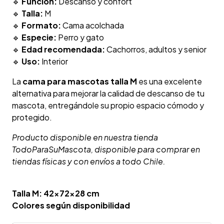
🔹
Función:
Descanso y confort
🔹
Talla:
M
🔹
Formato:
Cama acolchada
🔹
Especie:
Perro y gato
🔹
Edad recomendada:
Cachorros, adultos y senior
🔹
Uso:
Interior
La
cama para mascotas talla M
es una excelente
alternativa para mejorar la calidad de descanso de tu
mascota, entregándole su propio espacio cómodo y
protegido.
Producto disponible en nuestra tienda
TodoParaSuMascota, disponible para comprar en
tiendas físicas y con envíos a todo Chile.
Talla M: 42x72x28 cm
Colores según disponibilidad