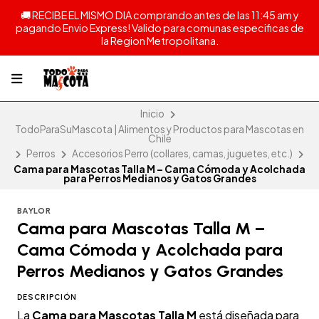
🚚 RECIBE EL MISMO DIA comprando antes de las 11:45 am y
pagando Envio Express! Valido para comunas especificas de
la Region Metropolitana.
Inicio
TodoParaSuMascota | Alimentos y Productos para Mascotas en
Chile
Perros
Accesorios Perro (collares, camas, juguetes, etc.)
Cama para Mascotas Talla M – Cama Cómoda y Acolchada
para Perros Medianos y Gatos Grandes
BAYLOR
Cama para Mascotas Talla M –
Cama Cómoda y Acolchada para
Perros Medianos y Gatos Grandes
DESCRIPCIÓN
La
Cama para Mascotas Talla M
está diseñada para