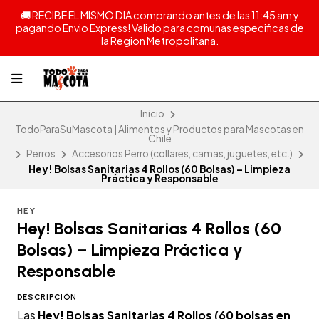
🚚 RECIBE EL MISMO DIA comprando antes de las 11:45 am y
pagando Envio Express! Valido para comunas especificas de
la Region Metropolitana.
Inicio
TodoParaSuMascota | Alimentos y Productos para Mascotas en
Chile
Perros
Accesorios Perro (collares, camas, juguetes, etc.)
Hey! Bolsas Sanitarias 4 Rollos (60 Bolsas) – Limpieza
Práctica y Responsable
HEY
Hey! Bolsas Sanitarias 4 Rollos (60
Bolsas) – Limpieza Práctica y
Responsable
DESCRIPCIÓN
Las
Hey! Bolsas Sanitarias 4 Rollos (60 bolsas en