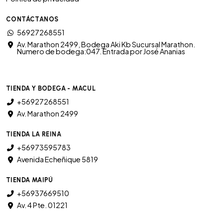
CONTÁCTANOS
56927268551
Av. Marathon 2499, Bodega Aki Kb Sucursal Marathon.
Numero de bodega:047. Entrada por José Ananias
TIENDA Y BODEGA - MACUL
+56927268551
Av. Marathon 2499
TIENDA LA REINA
+56973595783
Avenida Echeñique 5819
TIENDA MAIPÚ
+56937669510
Av. 4 Pte. 01221