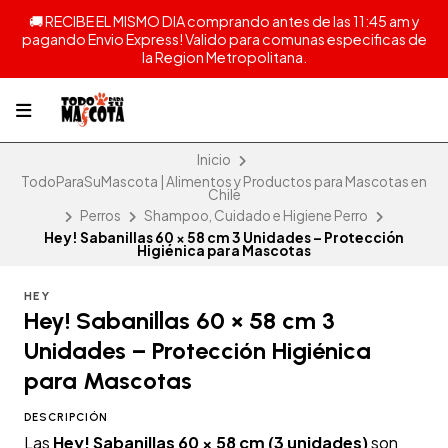
🚚 RECIBE EL MISMO DIA comprando antes de las 11:45 am y
pagando Envio Express! Valido para comunas especificas de
la Region Metropolitana.
Inicio
TodoParaSuMascota | Alimentos y Productos para Mascotas en
Chile
Perros
Shampoo, Cuidado e Higiene Perro
Hey! Sabanillas 60 × 58 cm 3 Unidades – Protección
Higiénica para Mascotas
HEY
Hey! Sabanillas 60 × 58 cm 3
Unidades – Protección Higiénica
para Mascotas
DESCRIPCIÓN
Las
Hey! Sabanillas 60 × 58 cm (3 unidades)
son