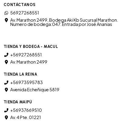
CONTÁCTANOS
56927268551
Av. Marathon 2499, Bodega Aki Kb Sucursal Marathon.
Numero de bodega:047. Entrada por José Ananias
TIENDA Y BODEGA - MACUL
+56927268551
Av. Marathon 2499
TIENDA LA REINA
+56973595783
Avenida Echeñique 5819
TIENDA MAIPÚ
+56937669510
Av. 4 Pte. 01221