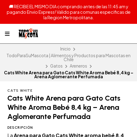
🚚 RECIBE EL MISMO DIA comprando antes de las 11:45 am y
pagando Envio Express! Valido para comunas especificas de
la Region Metropolitana.
Inicio
TodoParaSuMascota | Alimentos y Productos para Mascotas en
Chile
Gatos
Areneros
Cats White Arena para Gato Cats White Aroma Bebé 8,4 kg –
Arena Aglomerante Perfumada
CATS WHITE
Cats White Arena para Gato Cats
White Aroma Bebé 8,4 kg – Arena
Aglomerante Perfumada
DESCRIPCIÓN
La
Arena para Gato Cats White aroma bebé 8,4