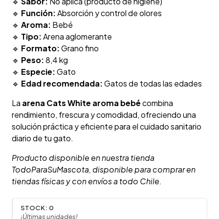
🔹
Sabor:
No aplica (producto de higiene)
🔹
Función:
Absorción y control de olores
🔹
Aroma:
Bebé
🔹
Tipo:
Arena aglomerante
🔹
Formato:
Grano fino
🔹
Peso:
8,4 kg
🔹
Especie:
Gato
🔹
Edad recomendada:
Gatos de todas las edades
La
arena Cats White aroma bebé
combina
rendimiento, frescura y comodidad, ofreciendo una
solución práctica y eficiente para el cuidado sanitario
diario de tu gato.
Producto disponible en nuestra tienda
TodoParaSuMascota, disponible para comprar en
tiendas físicas y con envíos a todo Chile.
STOCK:
0
¡Últimas unidades!