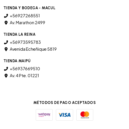
TIENDA Y BODEGA - MACUL
+56927268551
Av. Marathon 2499
TIENDA LA REINA
+56973595783
Avenida Echeñique 5819
TIENDA MAIPÚ
+56937669510
Av. 4 Pte. 01221
MÉTODOS DE PAGO ACEPTADOS