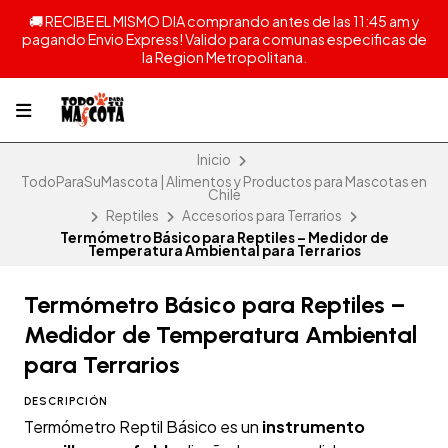
🚚 RECIBE EL MISMO DIA comprando antes de las 11:45 am y
pagando Envio Express! Valido para comunas especificas de
la Region Metropolitana.
Inicio
TodoParaSuMascota | Alimentos y Productos para Mascotas en
Chile
Reptiles
Accesorios para Terrarios
Termómetro Básico para Reptiles – Medidor de
Temperatura Ambiental para Terrarios
Termómetro Básico para Reptiles –
Medidor de Temperatura Ambiental
para Terrarios
DESCRIPCIÓN
Termómetro Reptil Básico es un
instrumento