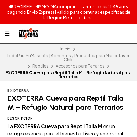
🚚 RECIBE EL MISMO DIA comprando antes de las 11:45 am y
pagando Envio Express! Valido para comunas especificas de
la Region Metropolitana.
Inicio
TodoParaSuMascota | Alimentos y Productos para Mascotas en
Chile
Reptiles
Accesorios para Terrarios
EXOTERRA Cueva para Reptil Talla M – Refugio Natural para
Terrarios
EXOTERRA
EXOTERRA Cueva para Reptil Talla
M – Refugio Natural para Terrarios
DESCRIPCIÓN
La
EXOTERRA Cueva para Reptil Talla M
es un
refugio esencial para el bienestar físico y emocional