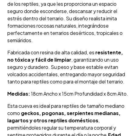
de los reptiles, ya que les proporciona un espacio
seguro donde esconderse, descansar y reducir el
estrés dentro del terrario. Su diseño realista imita
formaciones rocosas naturales, integrándose
perfectamente en terrarios desérticos, tropicales o
semiáridos.
Fabricada con resina de alta calidad, es
resistente,
no tóxica y fácil de limpiar
, garantizando un uso
seguro y duradero. Su peso y base estable evitan
volcados accidentales, entregando mayor seguridad
tanto para reptiles como para el montaje del terrario.
Medidas:
18cm Ancho x 15cm Profundidad x 8cm Alto.
Esta cueva es ideal para reptiles de tamaño mediano
como
geckos, pogonas, serpientes medianas,
lagartos y otros reptiles domésticos
,
permitiéndoles regular su temperatura corporal y
sentirse protegidos durante el día o la noche.
Edad