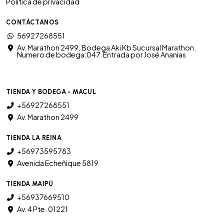
Política de privacidad
CONTÁCTANOS
56927268551
Av. Marathon 2499, Bodega Aki Kb Sucursal Marathon.
Numero de bodega:047. Entrada por José Ananias
TIENDA Y BODEGA - MACUL
+56927268551
Av. Marathon 2499
TIENDA LA REINA
+56973595783
Avenida Echeñique 5819
TIENDA MAIPÚ
+56937669510
Av. 4 Pte. 01221