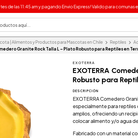
s de las 11:45 am y pagando Envio Express! Valido para comunas e
ta | Alimentos y Productos para Mascotas en Chile
Reptiles
Ac
dero Granite Rock Talla L – Plato Robusto para Reptiles en Ter
EXOTERRA
EXOTERRA Comedero
Robusto para Repti
DESCRIPCIÓN
EXOTERRA Comedero Granite 
especialmente para reptiles
amplios, ofreciendo un recip
colocar alimento y/o agua de
Fabricado con un material c