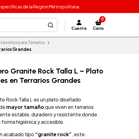
specificas de la Region Metropolitana.
0
Cuenta
Carro
cesorios para Terrarios
rarios Grandes
 Granite Rock Talla L – Plato
les en Terrarios Grandes
Rock Talla L es un plato diseñado
 de
mayor tamaño
que viven en terrarios
iente estable, duradero y resistente donde
 forma higiénica y accesible.
on acabado tipo
“granite rock”
, este