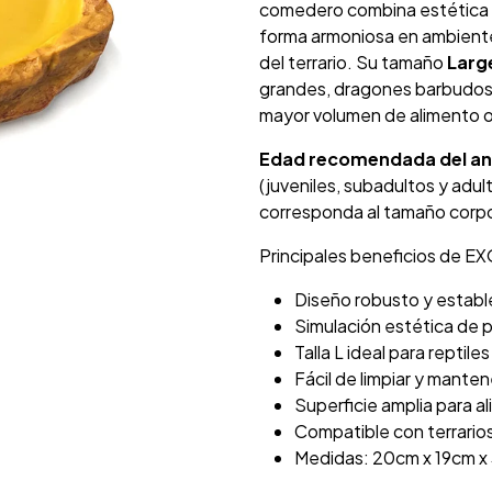
comedero combina estética n
forma armoniosa en ambiente
del terrario. Su tamaño
Large
grandes, dragones barbudos 
mayor volumen de alimento o
Edad recomendada del an
(juveniles, subadultos y adu
corresponda al tamaño corpor
Principales beneficios de E
Diseño robusto y establ
Simulación estética de p
Talla L ideal para reptil
Fácil de limpiar y manten
Superficie amplia para a
Compatible con terrario
Medidas: 20cm x 19cm x