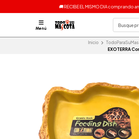
🚚 RECIBE EL MISMO DIA comprando ante
Menú
Inicio
TodoParaSuMasco
EXOTERRA Come