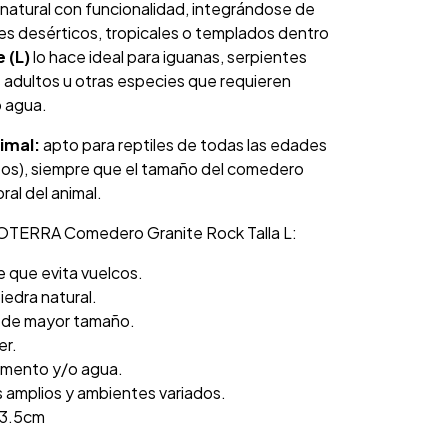
atural con funcionalidad, integrándose de
s desérticos, tropicales o templados dentro
 (L)
lo hace ideal para iguanas, serpientes
adultos u otras especies que requieren
 agua.
imal:
apto para reptiles de todas las edades
ltos), siempre que el tamaño del comedero
al del animal.
XOTERRA Comedero Granite Rock Talla L:
e que evita vuelcos.
iedra natural.
es de mayor tamaño.
er.
limento y/o agua.
s amplios y ambientes variados.
 3.5cm