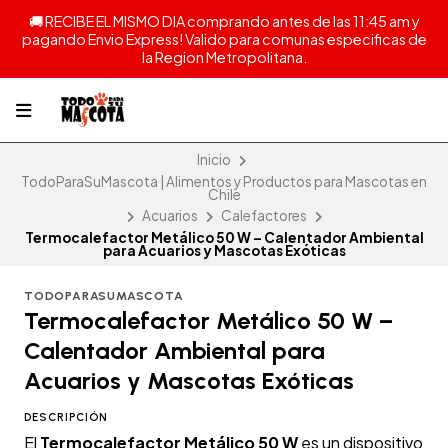
🚚 RECIBE EL MISMO DIA comprando antes de las 11:45 am y
pagando Envio Express! Valido para comunas especificas de
la Region Metropolitana.
Inicio
TodoParaSuMascota | Alimentos y Productos para Mascotas en
Chile
Acuarios
Calefactores
Termocalefactor Metálico 50 W – Calentador Ambiental
para Acuarios y Mascotas Exóticas
TODOPARASUMASCOTA
Termocalefactor Metálico 50 W –
Calentador Ambiental para
Acuarios y Mascotas Exóticas
DESCRIPCIÓN
El
Termocalefactor Metálico 50 W
es un dispositivo