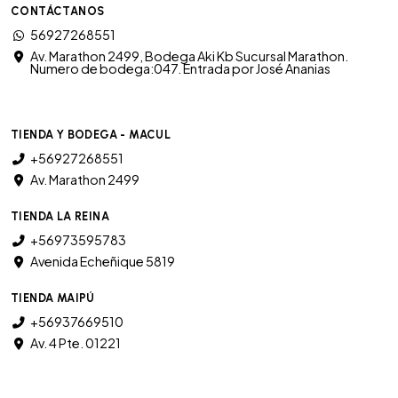
CONTÁCTANOS
56927268551
Av. Marathon 2499, Bodega Aki Kb Sucursal Marathon.
Numero de bodega:047. Entrada por José Ananias
TIENDA Y BODEGA - MACUL
+56927268551
Av. Marathon 2499
TIENDA LA REINA
+56973595783
Avenida Echeñique 5819
TIENDA MAIPÚ
+56937669510
Av. 4 Pte. 01221