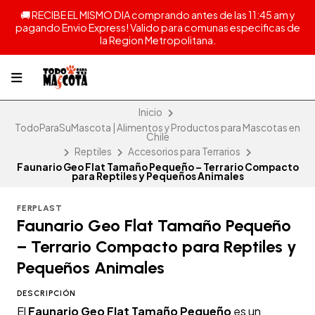
🚚 RECIBE EL MISMO DIA comprando antes de las 11:45 am y
pagando Envio Express! Valido para comunas especificas de
la Region Metropolitana.
Inicio
TodoParaSuMascota | Alimentos y Productos para Mascotas en
Chile
Reptiles
Accesorios para Terrarios
Faunario Geo Flat Tamaño Pequeño – Terrario Compacto
para Reptiles y Pequeños Animales
FERPLAST
Faunario Geo Flat Tamaño Pequeño
– Terrario Compacto para Reptiles y
Pequeños Animales
DESCRIPCIÓN
El
Faunario Geo Flat Tamaño Pequeño
es un