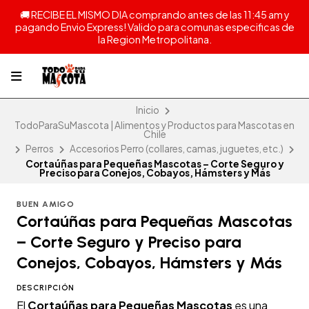
🚚 RECIBE EL MISMO DIA comprando antes de las 11:45 am y
pagando Envio Express! Valido para comunas especificas de
la Region Metropolitana.
Inicio
TodoParaSuMascota | Alimentos y Productos para Mascotas en
Chile
Perros
Accesorios Perro (collares, camas, juguetes, etc.)
Cortaúñas para Pequeñas Mascotas – Corte Seguro y
Preciso para Conejos, Cobayos, Hámsters y Más
BUEN AMIGO
Cortaúñas para Pequeñas Mascotas
– Corte Seguro y Preciso para
Conejos, Cobayos, Hámsters y Más
DESCRIPCIÓN
El
Cortaúñas para Pequeñas Mascotas
es una