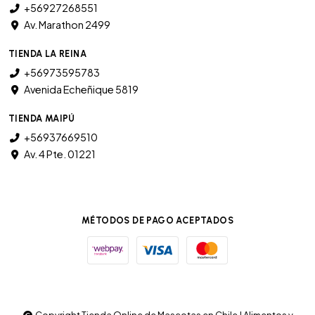
+56927268551
Av. Marathon 2499
TIENDA LA REINA
+56973595783
Avenida Echeñique 5819
TIENDA MAIPÚ
+56937669510
Av. 4 Pte. 01221
MÉTODOS DE PAGO ACEPTADOS