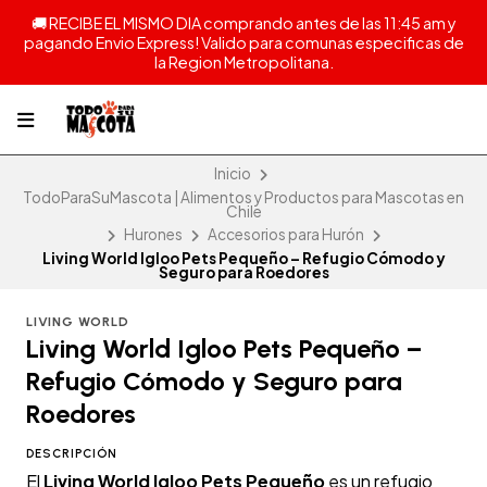
🚚 RECIBE EL MISMO DIA comprando antes de las 11:45 am y
pagando Envio Express! Valido para comunas especificas de
la Region Metropolitana.
Inicio
TodoParaSuMascota | Alimentos y Productos para Mascotas en
Chile
Hurones
Accesorios para Hurón
Living World Igloo Pets Pequeño – Refugio Cómodo y
Seguro para Roedores
LIVING WORLD
Living World Igloo Pets Pequeño –
Refugio Cómodo y Seguro para
Roedores
DESCRIPCIÓN
El
Living World Igloo Pets Pequeño
es un refugio