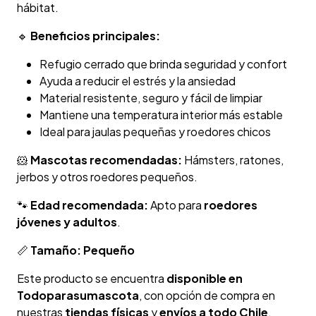
hábitat.
🔹
Beneficios principales:
Refugio cerrado que brinda seguridad y confort
Ayuda a reducir el estrés y la ansiedad
Material resistente, seguro y fácil de limpiar
Mantiene una temperatura interior más estable
Ideal para jaulas pequeñas y roedores chicos
🐹
Mascotas recomendadas:
Hámsters, ratones,
jerbos y otros roedores pequeños.
🐾
Edad recomendada:
Apto para
roedores
jóvenes y adultos
.
📏
Tamaño:
Pequeño
Este producto se encuentra
disponible en
Todoparasumascota
, con opción de compra en
nuestras
tiendas físicas
y
envíos a todo Chile
,