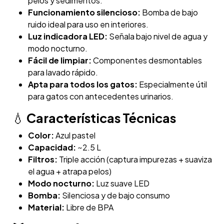
pelos y sedimentos.
Funcionamiento silencioso:
Bomba de bajo
ruido ideal para uso en interiores.
Luz indicadora LED:
Señala bajo nivel de agua y
modo nocturno.
Fácil de limpiar:
Componentes desmontables
para lavado rápido.
Apta para todos los gatos:
Especialmente útil
para gatos con antecedentes urinarios.
💧
Características Técnicas
Color:
Azul pastel
Capacidad:
~2.5 L
Filtros:
Triple acción (captura impurezas + suaviza
el agua + atrapa pelos)
Modo nocturno:
Luz suave LED
Bomba:
Silenciosa y de bajo consumo
Material:
Libre de BPA