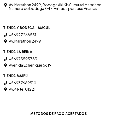
Av. Marathon 2499, Bodega Aki Kb Sucursal Marathon.
Numero de bodega:047. Entrada por José Ananias
TIENDA Y BODEGA - MACUL
+56927268551
Av. Marathon 2499
TIENDA LA REINA
+56973595783
Avenida Echeñique 5819
TIENDA MAIPÚ
+56937669510
Av. 4 Pte. 01221
MÉTODOS DE PAGO ACEPTADOS