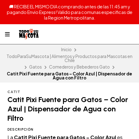
🚚 RECIBE EL MISMO DIA comprando antes de las 11:45 am y
pagando Envio Express! Valido para comunas especificas de
la Region Metropolitana.
Inicio
TodoParaSuMascota | Alimentos y Productos para Mascotas en
Chile
Gatos
Comederos y Bebederos Gato
Catit Pixi Fuente para Gatos – Color Azul | Dispensador de
Agua con Filtro
CATIT
Catit Pixi Fuente para Gatos – Color
Azul | Dispensador de Agua con
Filtro
DESCRIPCIÓN
La
Catit Pixi Fuente para Gatos – Color Azul
es