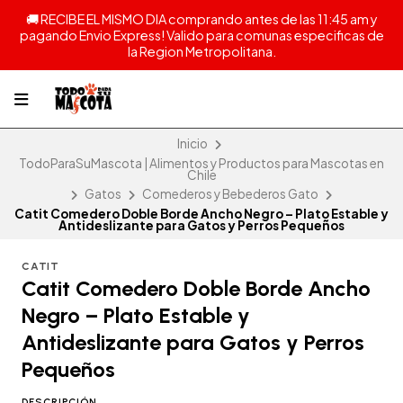
🚚 RECIBE EL MISMO DIA comprando antes de las 11:45 am y
pagando Envio Express! Valido para comunas especificas de
la Region Metropolitana.
Inicio
TodoParaSuMascota | Alimentos y Productos para Mascotas en
Chile
Gatos
Comederos y Bebederos Gato
Catit Comedero Doble Borde Ancho Negro – Plato Estable y
Antideslizante para Gatos y Perros Pequeños
CATIT
Catit Comedero Doble Borde Ancho
Negro – Plato Estable y
Antideslizante para Gatos y Perros
Pequeños
DESCRIPCIÓN