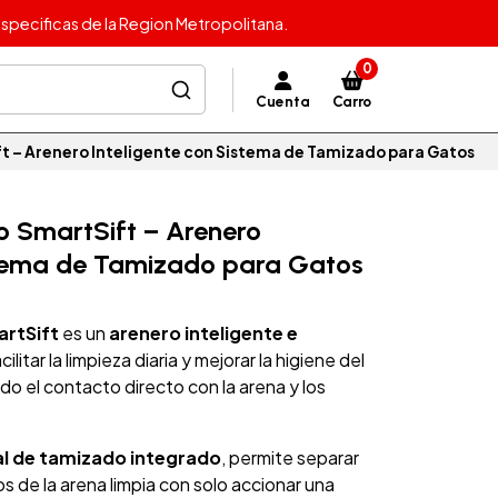
specificas de la Region Metropolitana.
0
Cuenta
Carro
ft – Arenero Inteligente con Sistema de Tamizado para Gatos
io SmartSift – Arenero
stema de Tamizado para Gatos
artSift
es un
arenero inteligente e
ilitar la limpieza diaria y mejorar la higiene del
do el contacto directo con la arena y los
l de tamizado integrado
, permite separar
os de la arena limpia con solo accionar una