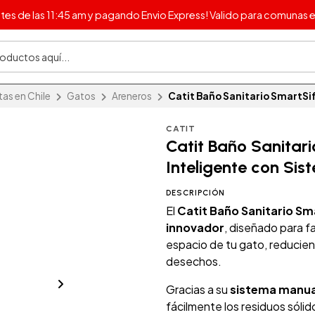
s de las 11:45 am y pagando Envio Express! Valido para comunas e
as en Chile
Gatos
Areneros
Catit Baño Sanitario SmartSi
CATIT
Catit Baño Sanitar
Inteligente con Si
DESCRIPCIÓN
El
Catit Baño Sanitario Sm
innovador
, diseñado para fac
espacio de tu gato, reducien
desechos.
Gracias a su
sistema manua
fácilmente los residuos sólid