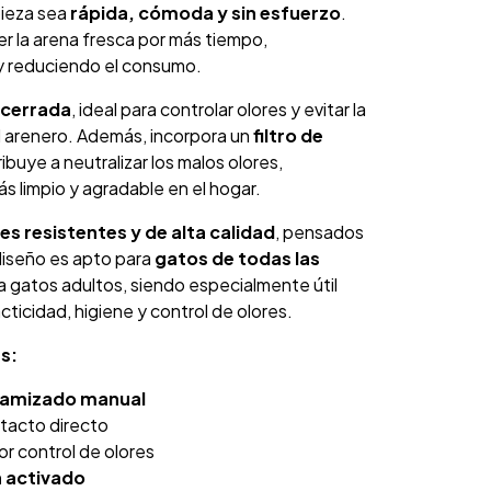
pieza sea
rápida, cómoda y sin esfuerzo
.
r la arena fresca por más tiempo,
y reduciendo el consumo.
 cerrada
, ideal para controlar olores y evitar la
l arenero. Además, incorpora un
filtro de
ibuye a neutralizar los malos olores,
 limpio y agradable en el hogar.
es resistentes y de alta calidad
, pensados
diseño es apto para
gatos de todas las
a gatos adultos, siendo especialmente útil
ticidad, higiene y control de olores.
s:
tamizado manual
ntacto directo
r control de olores
n activado