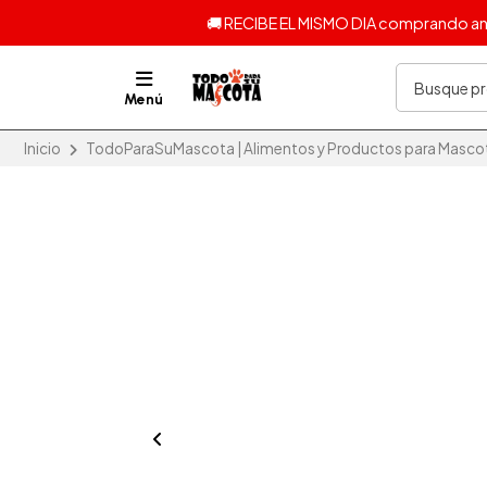
🚚 RECIBE EL MISMO DIA comprando ante
Menú
Inicio
TodoParaSuMascota | Alimentos y Productos para Mascot