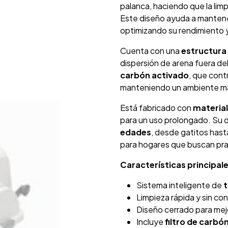
palanca, haciendo que la lim
Este diseño ayuda a mantene
optimizando su rendimiento 
Cuenta con una
estructura
dispersión de arena fuera de
carbón activado
, que contr
manteniendo un ambiente más
Está fabricado con
material
para un uso prolongado. Su 
edades
, desde gatitos hast
para hogares que buscan prac
Características principale
Sistema inteligente de
Limpieza rápida y sin co
Diseño cerrado para mejo
Incluye
filtro de carbó