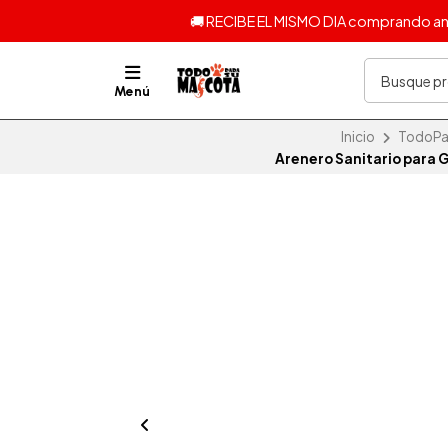
🚚 RECIBE EL MISMO DIA comprando ante
Menú
Inicio
TodoPar
Arenero Sanitario para 