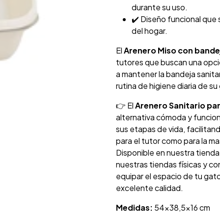
durante su uso.
✔️ Diseño funcional que 
del hogar.
El
Arenero Miso con bande
tutores que buscan una opci
a mantener la bandeja sanitari
rutina de higiene diaria de su
👉 El
Arenero Sanitario pa
alternativa cómoda y funciona
sus etapas de vida, facilitan
para el tutor como para la m
Disponible en nuestra tiend
nuestras tiendas físicas y c
equipar el espacio de tu ga
excelente calidad.
Medidas:
54x38,5x16 cm