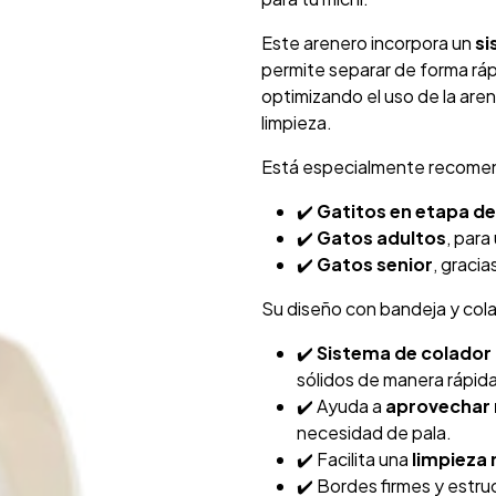
Este arenero incorpora un
si
permite separar de forma rápi
optimizando el uso de la aren
limpieza.
Está especialmente recome
✔️
Gatitos en etapa de
✔️
Gatos adultos
, para
✔️
Gatos senior
, graci
Su diseño con bandeja y col
✔️
Sistema de colador
sólidos de manera rápida
✔️ Ayuda a
aprovechar 
necesidad de pala.
✔️ Facilita una
limpieza 
✔️ Bordes firmes y estr