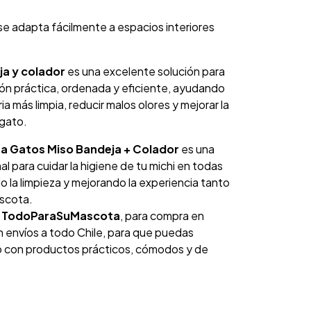
se adapta fácilmente a espacios interiores
ja y colador
es una excelente solución para
ón práctica, ordenada y eficiente, ayudando
a más limpia, reducir malos olores y mejorar la
 gato.
ra Gatos Miso Bandeja + Colador
es una
l para cuidar la higiene de tu michi en todas
do la limpieza y mejorando la experiencia tanto
ascota.
a
TodoParaSuMascota
, para compra en
on envíos a todo Chile, para que puedas
to con productos prácticos, cómodos y de