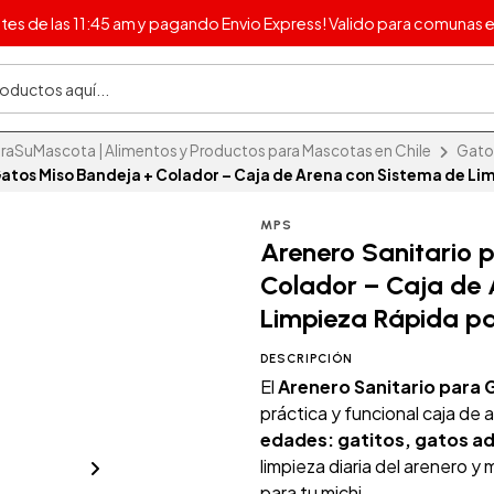
s de las 11:45 am y pagando Envio Express! Valido para comunas e
aSuMascota | Alimentos y Productos para Mascotas en Chile
Gato
Gatos Miso Bandeja + Colador – Caja de Arena con Sistema de Li
MPS
Arenero Sanitario 
Colador – Caja de 
Limpieza Rápida p
DESCRIPCIÓN
El
Arenero Sanitario para 
práctica y funcional caja de
edades: gatitos, gatos ad
limpieza diaria del arenero 
para tu michi.