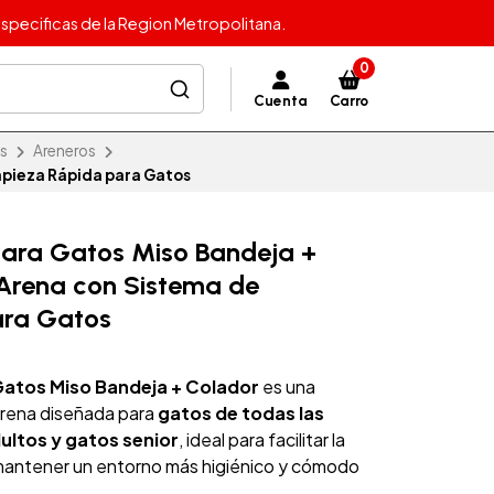
specificas de la Region Metropolitana.
0
Cuenta
Carro
s
Areneros
mpieza Rápida para Gatos
para Gatos Miso Bandeja +
Arena con Sistema de
ara Gatos
Gatos Miso Bandeja + Colador
es una
 arena diseñada para
gatos de todas las
ultos y gatos senior
, ideal para facilitar la
y mantener un entorno más higiénico y cómodo