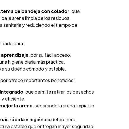
stema de bandeja con colador
, que
da la arena limpia de los residuos,
a sanitaria y reduciendo el tiempo de
ndado para:
 aprendizaje
, por su fácil acceso.
 una higiene diaria más práctica.
as a su diseño cómodo y estable.
ador ofrece importantes beneficios:
 integrado
, que permite retirar los desechos
 y eficiente.
mejor la arena
, separando la arena limpia sin
más rápida e higiénica
del arenero.
uctura estable que entregan mayor seguridad