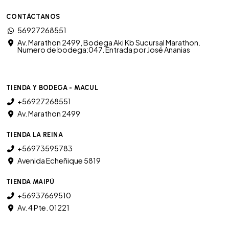
CONTÁCTANOS
56927268551
Av. Marathon 2499, Bodega Aki Kb Sucursal Marathon.
Numero de bodega:047. Entrada por José Ananias
TIENDA Y BODEGA - MACUL
+56927268551
Av. Marathon 2499
TIENDA LA REINA
+56973595783
Avenida Echeñique 5819
TIENDA MAIPÚ
+56937669510
Av. 4 Pte. 01221