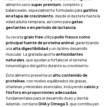
alimento seco
super premium
, completo y
balanceado, especialmente formulado para
gatitos
en etapa de crecimiento
, desde el destete hasta la
edad adulta temprana, así como para
gatas
gestantes o en período de lactancia
.
Su receta
grain free
utiliza
pollo fresco como
principal fuente de proteína animal
, garantizando
una
alta digestibilidad
y un óptimo desarrollo
muscular. La granada aporta
antioxidantes
naturales
, que ayudan a fortalecer el sistema
inmunológico del gatito durante su crecimiento.
Este alimento presenta un
alto contenido de
proteínas
, con niveles equilibrados de grasas,
vitaminas y minerales esenciales, incluyendo
calcio y
fósforo en proporciones adecuadas
,
fundamentales para el desarrollo óseo y dental.
Además, contiene
DHA y Omega 3
, que contribuyen