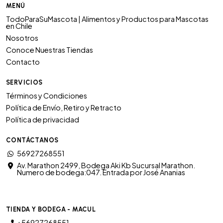
MENÚ
TodoParaSuMascota | Alimentos y Productos para Mascotas
en Chile
Nosotros
Conoce Nuestras Tiendas
Contacto
SERVICIOS
Términos y Condiciones
Política de Envío, Retiro y Retracto
Política de privacidad
CONTÁCTANOS
56927268551
Av. Marathon 2499, Bodega Aki Kb Sucursal Marathon.
Numero de bodega:047. Entrada por José Ananias
TIENDA Y BODEGA - MACUL
+56927268551