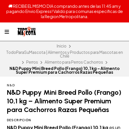
🚚 RECIBE EL MISMO DIA comprando antes de las 11:45 am y
pagando Envio Express! Valido para comunas especificas de
la Region Metropolitana.
Inicio
TodoParaSuMascota | Alimentos y Productos para Mascotas en
Chile
Perros
Alimento para Perros Cachorros
N&D Puppy Mini Breed Pollo (Frango) 10,1 kg – Alimento
Super Premium para Cachorros Razas Pequeñas
N&D
N&D Puppy Mini Breed Pollo (Frango)
10,1 kg – Alimento Super Premium
para Cachorros Razas Pequeñas
DESCRIPCIÓN
N&D Puppy Mini Breed Pollo (Frango) 10,1 kg
es un