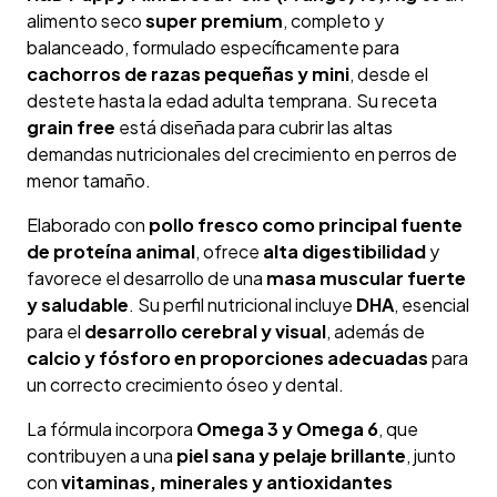
alimento seco
super premium
, completo y
balanceado, formulado específicamente para
cachorros de razas pequeñas y mini
, desde el
destete hasta la edad adulta temprana. Su receta
grain free
está diseñada para cubrir las altas
demandas nutricionales del crecimiento en perros de
menor tamaño.
Elaborado con
pollo fresco como principal fuente
de proteína animal
, ofrece
alta digestibilidad
y
favorece el desarrollo de una
masa muscular fuerte
y saludable
. Su perfil nutricional incluye
DHA
, esencial
para el
desarrollo cerebral y visual
, además de
calcio y fósforo en proporciones adecuadas
para
un correcto crecimiento óseo y dental.
La fórmula incorpora
Omega 3 y Omega 6
, que
contribuyen a una
piel sana y pelaje brillante
, junto
con
vitaminas, minerales y antioxidantes