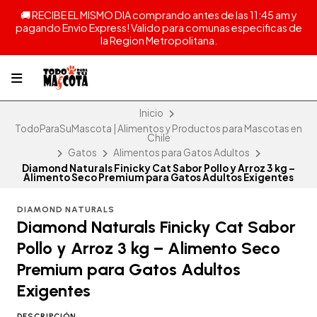
🚚 RECIBE EL MISMO DIA comprando antes de las 11:45 am y
pagando Envio Express! Valido para comunas especificas de
la Region Metropolitana.
Inicio
TodoParaSuMascota | Alimentos y Productos para Mascotas en
Chile
Gatos
Alimentos para Gatos Adultos
Diamond Naturals Finicky Cat Sabor Pollo y Arroz 3 kg –
Alimento Seco Premium para Gatos Adultos Exigentes
DIAMOND NATURALS
Diamond Naturals Finicky Cat Sabor
Pollo y Arroz 3 kg – Alimento Seco
Premium para Gatos Adultos
Exigentes
DESCRIPCIÓN