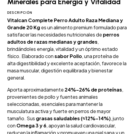
Minerales para Energía y Vitalidad
DESCRIPCIÓN
Vitalcan Complete Perro Adulto Raza Mediana y
Grande 20 Kg
es un alimento premium formulado para
satisfacer las necesidades nutricionales de
perros
adultos de razas medianas y grandes
,
brindándoles energía, vitalidad y un óptimo estado
físico. Elaborado con
sabor Pollo
, una proteína de
alta digestibilidad y excelente aceptación, favorece la
masa muscular, digestión equilibrada y bienestar
general.
Aporta aproximadamente
24%–26% de proteínas
,
provenientes de pollo y fuentes animales
seleccionadas, esenciales para mantener la
musculatura activa y fuerte en perros de mayor
tamaño. Sus
grasas saludables (≈12%–14%)
, junto
con
Omega 3 y 6
, apoyan la salud cardiovascular,
reducen la inflamación y promueven una piel sana y un