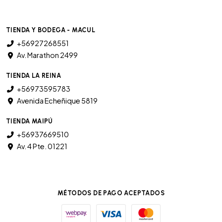
TIENDA Y BODEGA - MACUL
+56927268551
Av. Marathon 2499
TIENDA LA REINA
+56973595783
Avenida Echeñique 5819
TIENDA MAIPÚ
+56937669510
Av. 4 Pte. 01221
MÉTODOS DE PAGO ACEPTADOS