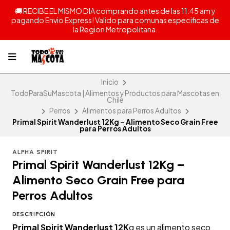
🚚 RECIBE EL MISMO DIA comprando antes de las 11:45 am y
pagando Envio Express! Valido para comunas especificas de
la Region Metropolitana.
Inicio
TodoParaSuMascota | Alimentos y Productos para Mascotas en
Chile
Perros
Alimentos para Perros Adultos
Primal Spirit Wanderlust 12Kg – Alimento Seco Grain Free
para Perros Adultos
ALPHA SPIRIT
Primal Spirit Wanderlust 12Kg –
Alimento Seco Grain Free para
Perros Adultos
DESCRIPCIÓN
Primal Spirit Wanderlust 12K
g es un alimento seco