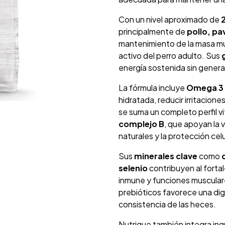
Con un nivel aproximado de
principalmente de
pollo, pa
mantenimiento de la masa mus
activo del perro adulto. Sus
energía sostenida sin gener
La fórmula incluye
Omega 3 
hidratada, reducir irritaciones
se suma un completo perfil v
complejo B
, que apoyan la 
naturales y la protección celu
Sus
minerales clave
como
selenio
contribuyen al forta
inmune y funciones musculare
prebióticos favorece una dige
consistencia de las heces.
Nutrique también integra in