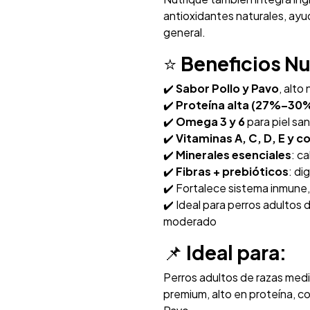
antioxidantes naturales, ay
general.
⭐
Beneficios Nu
✔️
Sabor Pollo y Pavo
, alto
✔️
Proteína alta (27%–30
✔️
Omega 3 y 6
para piel san
✔️
Vitaminas A, C, D, E y c
✔️
Minerales esenciales
: c
✔️
Fibras + prebióticos
: di
✔️ Fortalece sistema inmune,
✔️ Ideal para perros adulto
moderado
📌
Ideal para:
Perros adultos de razas med
premium, alto en proteína, co