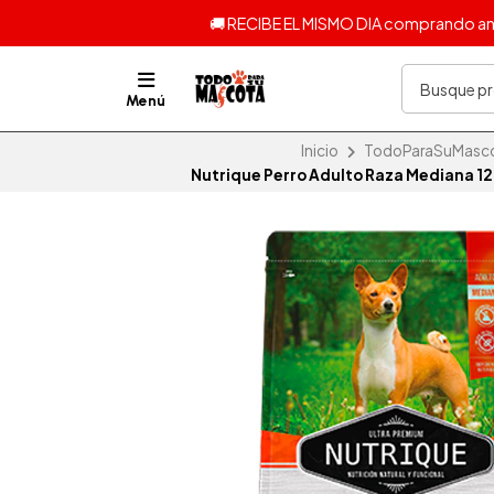
🚚 RECIBE EL MISMO DIA comprando ante
Menú
Inicio
TodoParaSuMascota
Nutrique Perro Adulto Raza Mediana 12 