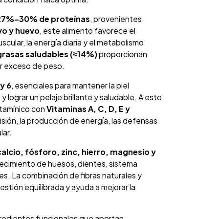
27%–30% de proteínas
, provenientes
vo y huevo
, este alimento favorece el
cular, la energía diaria y el metabolismo
grasas saludables (≈14%)
proporcionan
ar exceso de peso.
y 6
, esenciales para mantener la piel
 y lograr un pelaje brillante y saludable. A esto
itamínico con
Vitaminas A, C, D, E y
visión, la producción de energía, las defensas
lar.
calcio, fósforo, zinc, hierro, magnesio y
lecimiento de huesos, dientes, sistema
s. La combinación de fibras naturales y
stión equilibrada y ayuda a mejorar la
gredientes funcionales que aportan