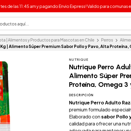
s de las 11:45 am y pagando Envio Express! Valido para comunas e
 | Alimentos y Productos para Mascotas en Chile
Perros
Alime
Kg | Alimento Súper Premium Sabor Pollo y Pavo, Alta Proteína, 
NUTRIQUE
Nutrique Perro Adu
Alimento Súper Pre
Proteína, Omega 3 y
DESCRIPCIÓN
Nutrique Perro Adulto Raz
premium formulado especialm
Elaborado con
sabor Pollo 
calidad para ofrecer una nut
adecuada para mantener una 