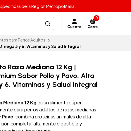
specificas de la Region Metropolitana.
0
Cuenta
Carro
ntos para Perros Adultos
Omega 3 y 6, Vitaminas y Salud Integral
lto Raza Mediana 12 Kg |
mium Sabor Pollo y Pavo, Alta
 6, Vitaminas y Salud Integral
a Mediana 12 Kg
es un alimento súper
ente para perros adultos de razas medianas.
y Pavo
, combina proteínas animales de alta
rición completa, altamente digestible y
condición física óptima.