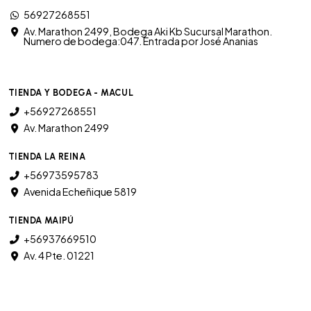
56927268551
Av. Marathon 2499, Bodega Aki Kb Sucursal Marathon.
Numero de bodega:047. Entrada por José Ananias
TIENDA Y BODEGA - MACUL
+56927268551
Av. Marathon 2499
TIENDA LA REINA
+56973595783
Avenida Echeñique 5819
TIENDA MAIPÚ
+56937669510
Av. 4 Pte. 01221