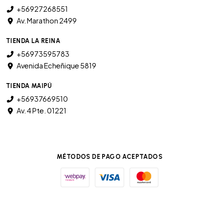
+56927268551
Av. Marathon 2499
TIENDA LA REINA
+56973595783
Avenida Echeñique 5819
TIENDA MAIPÚ
+56937669510
Av. 4 Pte. 01221
MÉTODOS DE PAGO ACEPTADOS