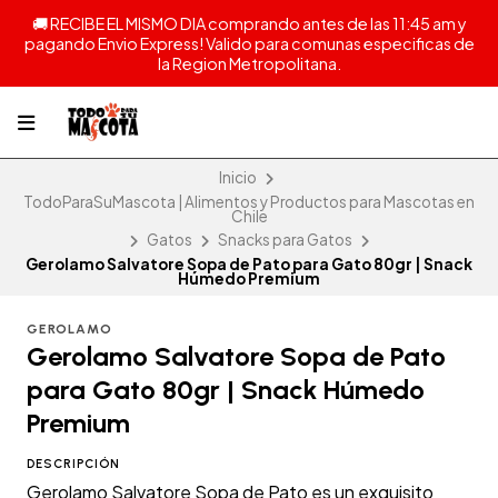
🚚 RECIBE EL MISMO DIA comprando antes de las 11:45 am y
pagando Envio Express! Valido para comunas especificas de
la Region Metropolitana.
Inicio
TodoParaSuMascota | Alimentos y Productos para Mascotas en
Chile
Gatos
Snacks para Gatos
Gerolamo Salvatore Sopa de Pato para Gato 80gr | Snack
Húmedo Premium
GEROLAMO
Gerolamo Salvatore Sopa de Pato
para Gato 80gr | Snack Húmedo
Premium
DESCRIPCIÓN
Gerolamo Salvatore Sopa de Pato es un exquisito