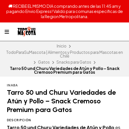
🚚 RECIBE EL MISMO DIA comprando antes de las 11:45 am y
pagando Envio Express! Valido para comunas especificas de
la Region Metropolitana.
Inicio
TodoParaSuMascota | Alimentos y Productos para Mascotas en
Chile
Gatos
Snacks para Gatos
Tarro 50 und Churu Variedades de Atún y Pollo – Snack
Cremoso Premium para Gatos
INABA
Tarro 50 und Churu Variedades de
Atún y Pollo – Snack Cremoso
Premium para Gatos
DESCRIPCIÓN
Tarro 50 und Churu Variedades de Atún y Pollo
es