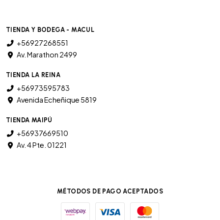
TIENDA Y BODEGA - MACUL
+56927268551
Av. Marathon 2499
TIENDA LA REINA
+56973595783
Avenida Echeñique 5819
TIENDA MAIPÚ
+56937669510
Av. 4 Pte. 01221
MÉTODOS DE PAGO ACEPTADOS