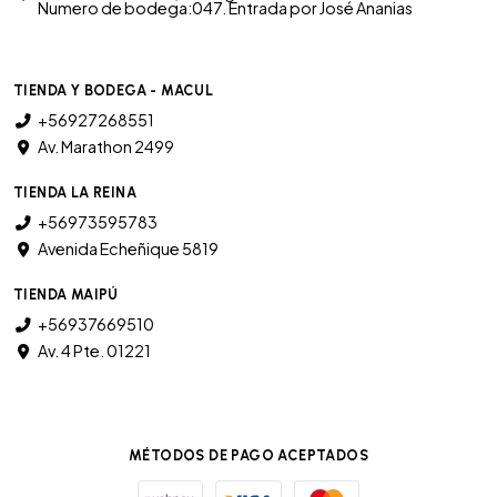
Numero de bodega:047. Entrada por José Ananias
TIENDA Y BODEGA - MACUL
+56927268551
Av. Marathon 2499
TIENDA LA REINA
+56973595783
Avenida Echeñique 5819
TIENDA MAIPÚ
+56937669510
Av. 4 Pte. 01221
MÉTODOS DE PAGO ACEPTADOS