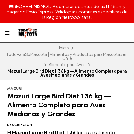
🚚 RECIBE EL MISMO DIA comprando antes de las 11:45 am y
pagando Envio Express! Valido para comunas especificas de
la Region Metropolitana.
Inicio
TodoParaSuMascota | Alimentos y Productos para Mascotas en
Chile
Alimento para Aves
Mazuri Large Bird Diet 1.36 kg — Alimento Completo para
Aves Medianas y Grandes
MAZURI
Mazuri Large Bird Diet 1.36 kg —
Alimento Completo para Aves
Medianas y Grandes
DESCRIPCIÓN
El
Mazuri Large Bird Diet 1.36 kg
es un alimento