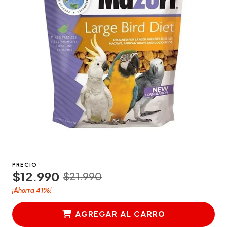
PRECIO
$12.990
$21.990
41%
¡Ahorra
!
AGREGAR AL CARRO