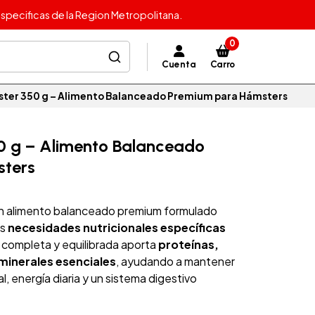
specificas de la Region Metropolitana.
0
Cuenta
Carro
ter 350 g – Alimento Balanceado Premium para Hámsters
0 g – Alimento Balanceado
sters
n alimento balanceado premium formulado
as
necesidades nutricionales específicas
a completa y equilibrada aporta
proteínas,
 minerales esenciales
, ayudando a mantener
, energía diaria y un sistema digestivo