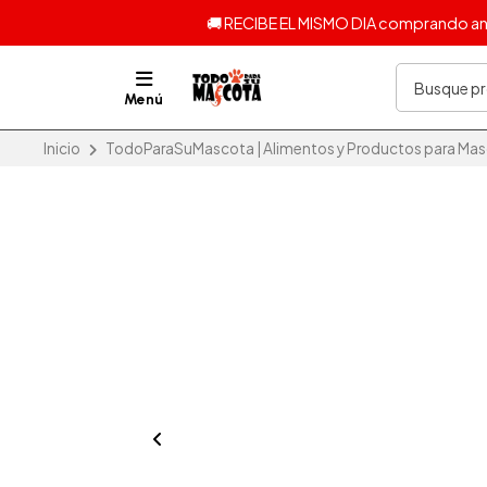
🚚 RECIBE EL MISMO DIA comprando ante
Menú
Inicio
TodoParaSuMascota | Alimentos y Productos para Masc