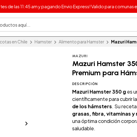
s de las 11:45 am y pagando Envio Express! Valido para comunas e
otas en Chile
Hamster
Alimento para Hamster
Mazuri Hams
MAZURI
Mazuri Hamster 35
Premium para Hám
DESCRIPCIÓN
Mazuri Hamster 350 g
es u
científicamente para cubrir l
de los hámsters
. Su recet
grasas, fibra, vitaminas y
una óptima condición corporal
saludable.