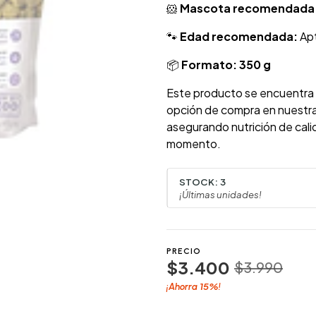
🐹
Mascota recomendada
🐾
Edad recomendada:
Ap
📦
Formato:
350 g
Este producto se encuentra
opción de compra en nuestr
asegurando nutrición de cali
momento.
STOCK:
3
¡Últimas unidades!
PRECIO
$3.400
$3.990
15%
¡Ahorra
!