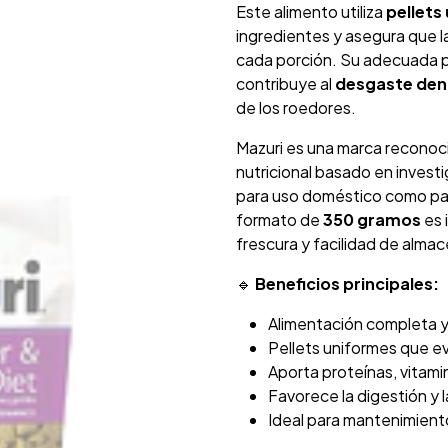
Este alimento utiliza
pellets
ingredientes y asegura que l
cada porción. Su adecuada 
contribuye al
desgaste dent
de los roedores.
Mazuri es una marca reconoci
nutricional basado en invest
para uso doméstico como para
formato de
350 gramos
es 
frescura y facilidad de alma
🔹
Beneficios principales:
Alimentación completa 
Pellets uniformes que ev
Aporta proteínas, vitami
Favorece la digestión y l
Ideal para mantenimiento