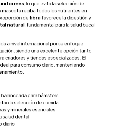
 uniformes
, lo que evita la selección de
a mascota reciba todos los nutrientes en
proporción de
fibra
favorece la digestión y
al natural
, fundamental para la salud bucal
da a nivel internacional por su enfoque
igación, siendo una excelente opción tanto
 criadores y tiendas especializadas. El
ideal para consumo diario, manteniendo
cenamiento.
y balanceada para hámsters
itan la selección de comida
nas y minerales esenciales
a salud dental
 diario