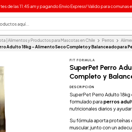
s de las 11:45 am y pagando Envio Express! Valido para comunas e
 | Alimentos y Productos para Mascotas en Chile
Perros
Alime
rro Adulto 18kg – Alimento Seco Completo y Balanceado para Pe
FIT FORMULA
SuperPet Perro Adu
Completo y Balanc
DESCRIPCIÓN
SuperPet Perro Adulto 18kg 
formulado para
perros adul
nutricionales diarios y ayuda
Su fórmula aporta proteínas
muscular, junto con un adecu