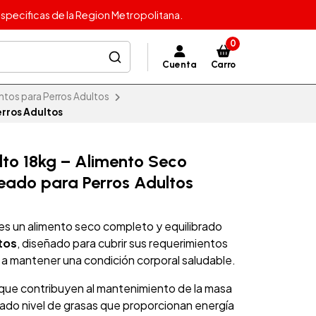
specificas de la Region Metropolitana.
0
Cuenta
Carro
ntos para Perros Adultos
rros Adultos
lto 18kg – Alimento Seco
eado para Perros Adultos
es un alimento seco completo y equilibrado
tos
, diseñado para cubrir sus requerimientos
r a mantener una condición corporal saludable.
 que contribuyen al mantenimiento de la masa
ado nivel de grasas que proporcionan energía