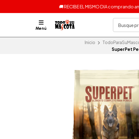
🚚 RECIBE EL MISMO DIA comprando ante
Menú
Inicio
TodoParaSuMascota
SuperPet Pe