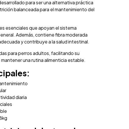
 desarrollado para ser una alternativa práctica
rición balanceada para el mantenimiento del
les esenciales que apoyan el sistema
 general. Además, contiene fibra moderada
decuada y contribuye a la salud intestinal.
s para perros adultos, facilitando su
mantener una rutina alimenticia estable.
cipales:
mantenimiento
lar
tividad diaria
ciales
able
18kg