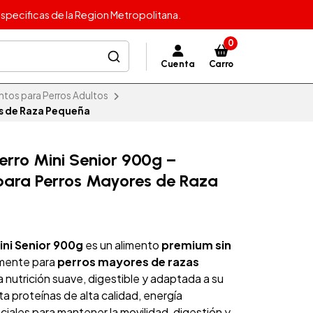
specificas de la Region Metropolitana.
0
Cuenta
Carro
ntos para Perros Adultos
es de Raza Pequeña
erro Mini Senior 900g –
para Perros Mayores de Raza
ini Senior 900g
es un alimento
premium sin
lmente para
perros mayores de razas
 nutrición suave, digestible y adaptada a su
a proteínas de alta calidad, energía
ciales para mantener la movilidad, digestión y