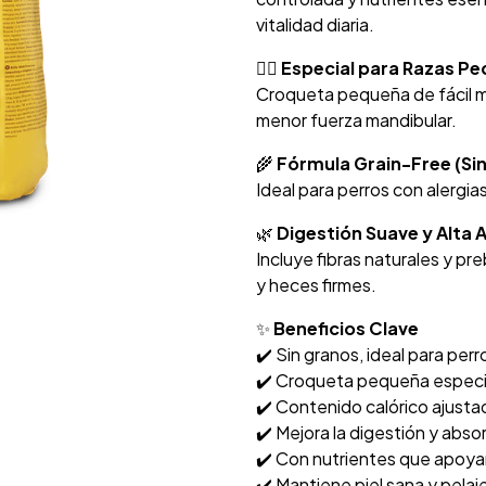
vitalidad diaria.
🐕‍🦺
Especial para Razas Pe
Croqueta pequeña de fácil ma
menor fuerza mandibular.
🌾
Fórmula Grain-Free (Si
Ideal para perros con alergia
🌿
Digestión Suave y Alta 
Incluye fibras naturales y p
y heces firmes.
✨
Beneficios Clave
✔️ Sin granos, ideal para perr
✔️ Croqueta pequeña especia
✔️ Contenido calórico ajusta
✔️ Mejora la digestión y abso
✔️ Con nutrientes que apoyan
✔️ Mantiene piel sana y pelaje