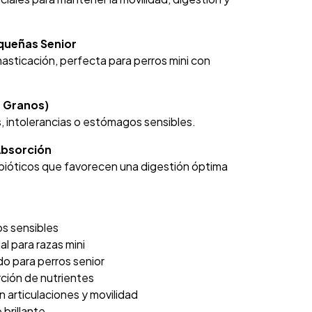
queñas Senior
sticación, perfecta para perros mini con
n Granos)
s, intolerancias o estómagos sensibles.
Absorción
rebióticos que favorecen una digestión óptima
os sensibles
l para razas mini
do para perros senior
rción de nutrientes
 articulaciones y movilidad
 brillante