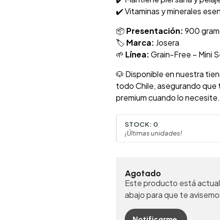
✔️ Vitaminas y minerales ese
📦
Presentación:
900 gram
🏷️
Marca:
Josera
🌱
Línea:
Grain-Free – Mini S
🐶 Disponible en nuestra tien
todo Chile, asegurando que t
premium cuando lo necesite.
STOCK:
0
¡Últimas unidades!
Agotado
Este producto está actual
abajo para que te avisemo
Notificarme