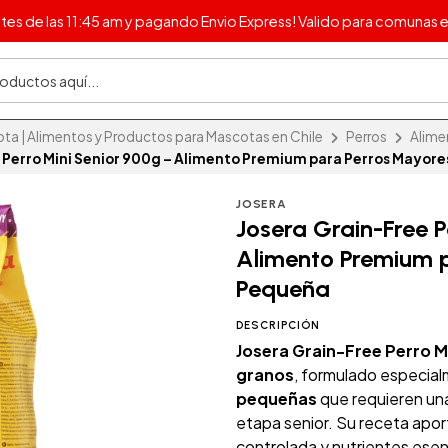
s de las 11:45 am y pagando Envio Express! Valido para comunas e
 | Alimentos y Productos para Mascotas en Chile
Perros
Alime
 Perro Mini Senior 900g – Alimento Premium para Perros Mayor
JOSERA
Josera Grain-Free P
Alimento Premium 
Pequeña
DESCRIPCIÓN
Josera Grain-Free Perro M
granos
, formulado especia
pequeñas
que requieren una
etapa senior. Su receta aport
controlada y nutrientes esen