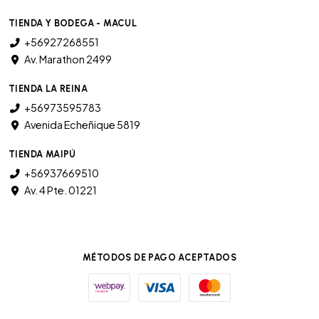
TIENDA Y BODEGA - MACUL
+56927268551
Av. Marathon 2499
TIENDA LA REINA
+56973595783
Avenida Echeñique 5819
TIENDA MAIPÚ
+56937669510
Av. 4 Pte. 01221
MÉTODOS DE PAGO ACEPTADOS