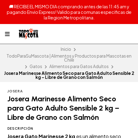
🚚 RECIBE EL MISMO DIA comprando antes de las 11:45 am y
pagando Envio Express! Valido para comunas especificas de
la Region Metropolitana.
Inicio
TodoParaSuMascota | Alimentos y Productos para Mascotas en
Chile
Gatos
Alimentos para Gatos Adultos
Josera Marinesse Alimento Seco para Gato Adulto Sensible 2
kg – Libre de Grano con Salmón
JOSERA
Josera Marinesse Alimento Seco
para Gato Adulto Sensible 2 kg –
Libre de Grano con Salmón
DESCRIPCIÓN
Josera Gato Marinesse 2 kg
es un alimento seco